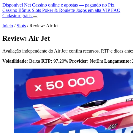
Disponivel Net
Cassino online e apostas — pagando no Pix.
Cassino
Bônus
Slots
Poker & Roulette
Jogos em alta
VIP
FAQ
Cadastrar grátis
Início
/
Slots
/
Review: Air Jet
Review: Air Jet
Avaliação independente do Air Jet: confira recursos, RTP e dicas antes
Volatilidade:
Baixa
RTP:
97.20%
Provider:
NetEnt
Lançamento: