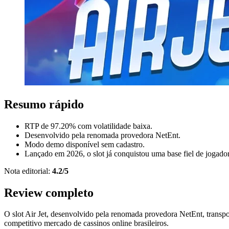
Resumo rápido
RTP de 97.20% com volatilidade baixa.
Desenvolvido pela renomada provedora NetEnt.
Modo demo disponível sem cadastro.
Lançado em 2026, o slot já conquistou uma base fiel de jogador
Nota editorial:
4.2/5
Review completo
O slot Air Jet, desenvolvido pela renomada provedora NetEnt, transp
competitivo mercado de cassinos online brasileiros.