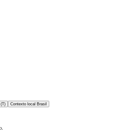
 (T)
Contexto local Brasil
o.