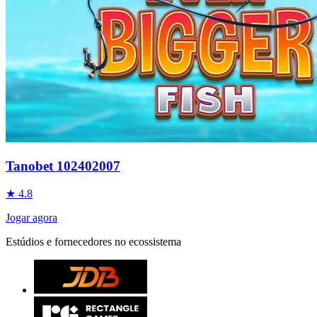
Tanobet 102402007
★
4.8
Jogar agora
Estúdios e fornecedores no ecossistema