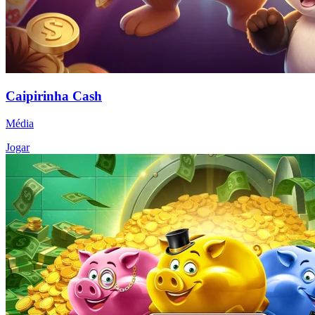
Caipirinha Cash
Média
Jogar