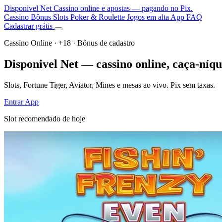
Disponivel Net
Cassino online e apostas — pagando no Pix.
Cassino
Bônus
Slots
Poker & Roulette
Jogos em alta
App
FAQ
Cadastrar grátis
Cassino Online · +18 · Bônus de cadastro
Disponivel Net — cassino online, caça-níq
Slots, Fortune Tiger, Aviator, Mines e mesas ao vivo. Pix sem taxas.
Entrar
App
Slot recomendado de hoje