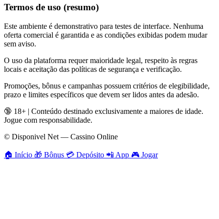
Termos de uso (resumo)
Este ambiente é demonstrativo para testes de interface. Nenhuma
oferta comercial é garantida e as condições exibidas podem mudar
sem aviso.
O uso da plataforma requer maioridade legal, respeito às regras
locais e aceitação das políticas de segurança e verificação.
Promoções, bônus e campanhas possuem critérios de elegibilidade,
prazo e limites específicos que devem ser lidos antes da adesão.
🔞 18+ | Conteúdo destinado exclusivamente a maiores de idade.
Jogue com responsabilidade.
© Disponivel Net — Cassino Online
🏠
Início
🎁
Bônus
💳
Depósito
📲
App
🎮
Jogar