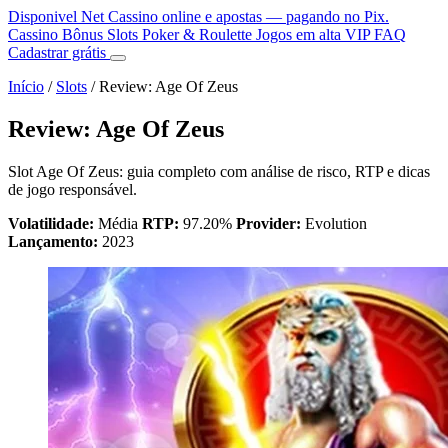
Disponivel Net
Cassino online e apostas — pagando no Pix.
Cassino
Bônus
Slots
Poker & Roulette
Jogos em alta
VIP
FAQ
Cadastrar grátis
Início
/
Slots
/
Review: Age Of Zeus
Review: Age Of Zeus
Slot Age Of Zeus: guia completo com análise de risco, RTP e dicas
de jogo responsável.
Volatilidade:
Média
RTP:
97.20%
Provider:
Evolution
Lançamento:
2023