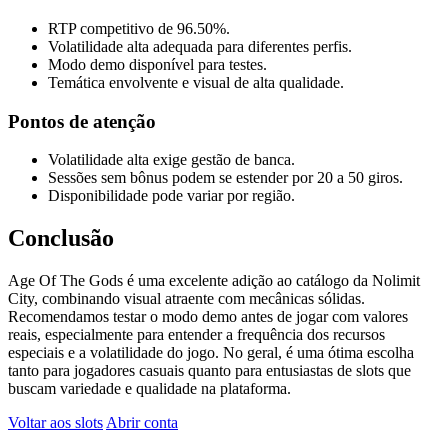
RTP competitivo de 96.50%.
Volatilidade alta adequada para diferentes perfis.
Modo demo disponível para testes.
Temática envolvente e visual de alta qualidade.
Pontos de atenção
Volatilidade alta exige gestão de banca.
Sessões sem bônus podem se estender por 20 a 50 giros.
Disponibilidade pode variar por região.
Conclusão
Age Of The Gods é uma excelente adição ao catálogo da Nolimit
City, combinando visual atraente com mecânicas sólidas.
Recomendamos testar o modo demo antes de jogar com valores
reais, especialmente para entender a frequência dos recursos
especiais e a volatilidade do jogo. No geral, é uma ótima escolha
tanto para jogadores casuais quanto para entusiastas de slots que
buscam variedade e qualidade na plataforma.
Voltar aos slots
Abrir conta