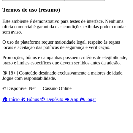
Termos de uso (resumo)
Este ambiente é demonstrativo para testes de interface. Nenhuma
oferta comercial é garantida e as condições exibidas podem mudar
sem aviso.
O uso da plataforma requer maioridade legal, respeito às regras
locais e aceitação das políticas de segurança e verificação.
Promoções, bônus e campanhas possuem critérios de elegibilidade,
prazo e limites específicos que devem ser lidos antes da adesão.
🔞 18+ | Conteúdo destinado exclusivamente a maiores de idade.
Jogue com responsabilidade.
© Disponivel Net — Cassino Online
🏠
Início
🎁
Bônus
💳
Depósito
📲
App
🎮
Jogar