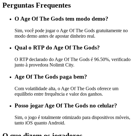
Perguntas Frequentes
O Age Of The Gods tem modo demo?
Sim, você pode jogar o Age Of The Gods gratuitamente no
modo demo antes de apostar dinheiro real.
Qual o RTP do Age Of The Gods?
O RTP declarado do Age Of The Gods é 96.50%, verificado
junto à provedora Nolimit City.
Age Of The Gods paga bem?
Com volatilidade alta, o Age Of The Gods oferece um
equilíbrio entre frequência e valor dos ganhos.
Posso jogar Age Of The Gods no celular?
Sim, o jogo é totalmente otimizado para dispositivos móveis,
tanto iOS quanto Android.
O que dizem os jogadores