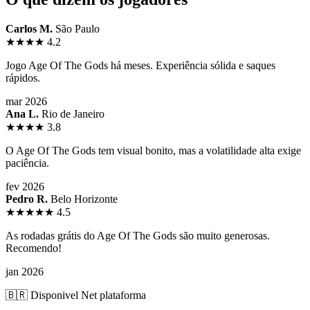
Carlos M.
São Paulo
★★★★
4.2
Jogo Age Of The Gods há meses. Experiência sólida e saques
rápidos.
mar 2026
Ana L.
Rio de Janeiro
★★★★
3.8
O Age Of The Gods tem visual bonito, mas a volatilidade alta exige
paciência.
fev 2026
Pedro R.
Belo Horizonte
★★★★★
4.5
As rodadas grátis do Age Of The Gods são muito generosas.
Recomendo!
jan 2026
🇧🇷 Disponivel Net plataforma