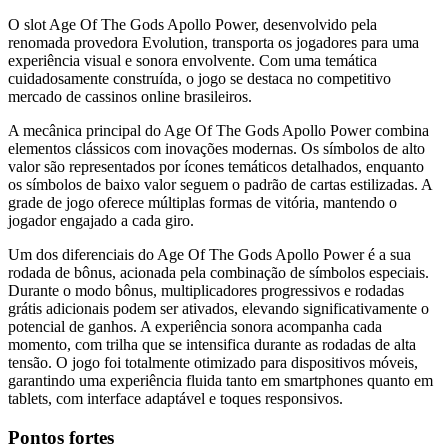
O slot Age Of The Gods Apollo Power, desenvolvido pela
renomada provedora Evolution, transporta os jogadores para uma
experiência visual e sonora envolvente. Com uma temática
cuidadosamente construída, o jogo se destaca no competitivo
mercado de cassinos online brasileiros.
A mecânica principal do Age Of The Gods Apollo Power combina
elementos clássicos com inovações modernas. Os símbolos de alto
valor são representados por ícones temáticos detalhados, enquanto
os símbolos de baixo valor seguem o padrão de cartas estilizadas. A
grade de jogo oferece múltiplas formas de vitória, mantendo o
jogador engajado a cada giro.
Um dos diferenciais do Age Of The Gods Apollo Power é a sua
rodada de bônus, acionada pela combinação de símbolos especiais.
Durante o modo bônus, multiplicadores progressivos e rodadas
grátis adicionais podem ser ativados, elevando significativamente o
potencial de ganhos. A experiência sonora acompanha cada
momento, com trilha que se intensifica durante as rodadas de alta
tensão. O jogo foi totalmente otimizado para dispositivos móveis,
garantindo uma experiência fluida tanto em smartphones quanto em
tablets, com interface adaptável e toques responsivos.
Pontos fortes