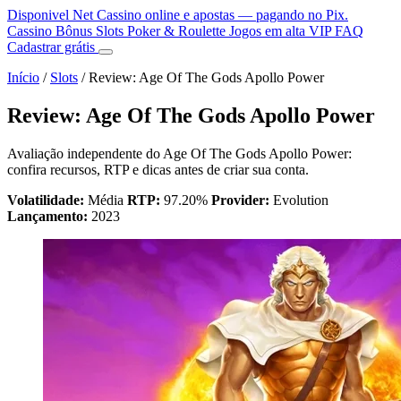
Disponivel Net
Cassino online e apostas — pagando no Pix.
Cassino
Bônus
Slots
Poker & Roulette
Jogos em alta
VIP
FAQ
Cadastrar grátis
Início
/
Slots
/
Review: Age Of The Gods Apollo Power
Review: Age Of The Gods Apollo Power
Avaliação independente do Age Of The Gods Apollo Power:
confira recursos, RTP e dicas antes de criar sua conta.
Volatilidade:
Média
RTP:
97.20%
Provider:
Evolution
Lançamento:
2023