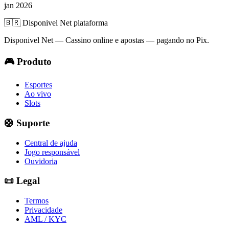
jan 2026
🇧🇷 Disponivel Net plataforma
Disponivel Net — Cassino online e apostas — pagando no Pix.
🎮
Produto
Esportes
Ao vivo
Slots
🛟
Suporte
Central de ajuda
Jogo responsável
Ouvidoria
📜
Legal
Termos
Privacidade
AML / KYC