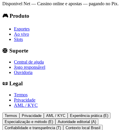
Disponivel Net — Cassino online e apostas — pagando no Pix.
🎮
Produto
Esportes
Ao vivo
Slots
🛟
Suporte
Central de ajuda
Jogo responsável
Ouvidoria
📜
Legal
Termos
Privacidade
AML / KYC
Termos
Privacidade
AML / KYC
Experiência prática (E)
Especialização e método (E)
Autoridade editorial (A)
Confiabilidade e transparência (T)
Contexto local Brasil