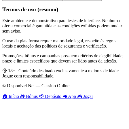
Termos de uso (resumo)
Este ambiente é demonstrativo para testes de interface. Nenhuma
oferta comercial é garantida e as condições exibidas podem mudar
sem aviso.
O uso da plataforma requer maioridade legal, respeito às regras
locais e aceitação das políticas de segurança e verificação.
Promoções, bônus e campanhas possuem critérios de elegibilidade,
prazo e limites específicos que devem ser lidos antes da adesão.
🔞 18+ | Conteúdo destinado exclusivamente a maiores de idade.
Jogue com responsabilidade.
© Disponivel Net — Cassino Online
🏠
Início
🎁
Bônus
💳
Depósito
📲
App
🎮
Jogar