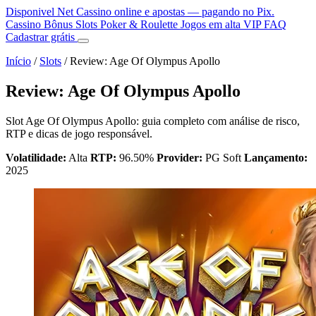
Disponivel Net
Cassino online e apostas — pagando no Pix.
Cassino
Bônus
Slots
Poker & Roulette
Jogos em alta
VIP
FAQ
Cadastrar grátis
Início
/
Slots
/
Review: Age Of Olympus Apollo
Review: Age Of Olympus Apollo
Slot Age Of Olympus Apollo: guia completo com análise de risco,
RTP e dicas de jogo responsável.
Volatilidade:
Alta
RTP:
96.50%
Provider:
PG Soft
Lançamento:
2025