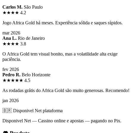
Carlos M.
São Paulo
★★★★
4.2
Jogo Africa Gold há meses. Experiência sólida e saques rápidos.
mar 2026
Ana L.
Rio de Janeiro
★★★★
3.8
O Africa Gold tem visual bonito, mas a volatilidade alta exige
paciência.
fev 2026
Pedro R.
Belo Horizonte
★★★★★
4.5
As rodadas grátis do Africa Gold são muito generosas. Recomendo!
jan 2026
🇧🇷 Disponivel Net plataforma
Disponivel Net — Cassino online e apostas — pagando no Pix.