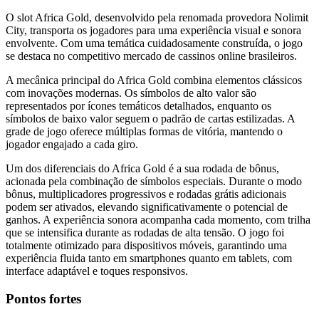
O slot Africa Gold, desenvolvido pela renomada provedora Nolimit
City, transporta os jogadores para uma experiência visual e sonora
envolvente. Com uma temática cuidadosamente construída, o jogo
se destaca no competitivo mercado de cassinos online brasileiros.
A mecânica principal do Africa Gold combina elementos clássicos
com inovações modernas. Os símbolos de alto valor são
representados por ícones temáticos detalhados, enquanto os
símbolos de baixo valor seguem o padrão de cartas estilizadas. A
grade de jogo oferece múltiplas formas de vitória, mantendo o
jogador engajado a cada giro.
Um dos diferenciais do Africa Gold é a sua rodada de bônus,
acionada pela combinação de símbolos especiais. Durante o modo
bônus, multiplicadores progressivos e rodadas grátis adicionais
podem ser ativados, elevando significativamente o potencial de
ganhos. A experiência sonora acompanha cada momento, com trilha
que se intensifica durante as rodadas de alta tensão. O jogo foi
totalmente otimizado para dispositivos móveis, garantindo uma
experiência fluida tanto em smartphones quanto em tablets, com
interface adaptável e toques responsivos.
Pontos fortes