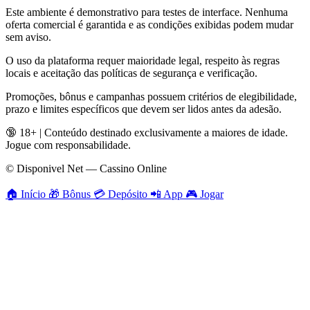
Este ambiente é demonstrativo para testes de interface. Nenhuma
oferta comercial é garantida e as condições exibidas podem mudar
sem aviso.
O uso da plataforma requer maioridade legal, respeito às regras
locais e aceitação das políticas de segurança e verificação.
Promoções, bônus e campanhas possuem critérios de elegibilidade,
prazo e limites específicos que devem ser lidos antes da adesão.
🔞 18+ | Conteúdo destinado exclusivamente a maiores de idade.
Jogue com responsabilidade.
© Disponivel Net — Cassino Online
🏠
Início
🎁
Bônus
💳
Depósito
📲
App
🎮
Jogar