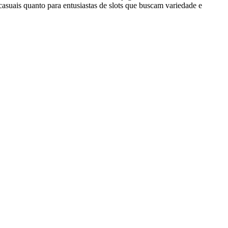
 casuais quanto para entusiastas de slots que buscam variedade e