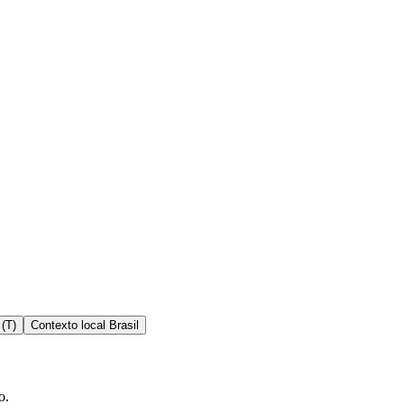
 (T)
Contexto local Brasil
o.