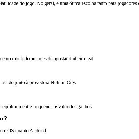
olatilidade do jogo. No geral, é uma ótima escolha tanto para jogadores
nte no modo demo antes de apostar dinheiro real.
ficado junto à provedora Nolimit City.
 equilíbrio entre frequência e valor dos ganhos.
ar?
anto iOS quanto Android.