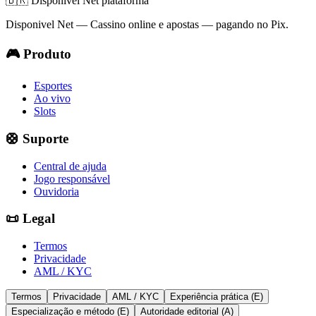
🇧🇷 Disponivel Net plataforma
Disponivel Net — Cassino online e apostas — pagando no Pix.
🎮
Produto
Esportes
Ao vivo
Slots
🛟
Suporte
Central de ajuda
Jogo responsável
Ouvidoria
📜
Legal
Termos
Privacidade
AML / KYC
Termos
Privacidade
AML / KYC
Experiência prática (E)
Especialização e método (E)
Autoridade editorial (A)