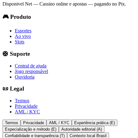
Disponivel Net — Cassino online e apostas — pagando no Pix.
🎮
Produto
Esportes
Ao vivo
Slots
🛟
Suporte
Central de ajuda
Jogo responsável
Ouvidoria
📜
Legal
Termos
Privacidade
AML / KYC
Termos
Privacidade
AML / KYC
Experiência prática (E)
Especialização e método (E)
Autoridade editorial (A)
Confiabilidade e transparência (T)
Contexto local Brasil