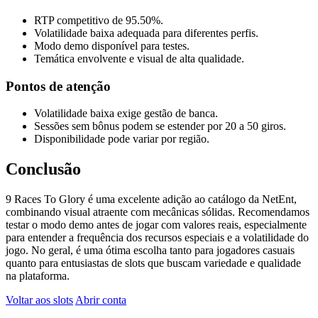
RTP competitivo de 95.50%.
Volatilidade baixa adequada para diferentes perfis.
Modo demo disponível para testes.
Temática envolvente e visual de alta qualidade.
Pontos de atenção
Volatilidade baixa exige gestão de banca.
Sessões sem bônus podem se estender por 20 a 50 giros.
Disponibilidade pode variar por região.
Conclusão
9 Races To Glory é uma excelente adição ao catálogo da NetEnt,
combinando visual atraente com mecânicas sólidas. Recomendamos
testar o modo demo antes de jogar com valores reais, especialmente
para entender a frequência dos recursos especiais e a volatilidade do
jogo. No geral, é uma ótima escolha tanto para jogadores casuais
quanto para entusiastas de slots que buscam variedade e qualidade
na plataforma.
Voltar aos slots
Abrir conta