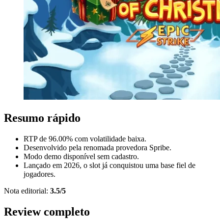
Resumo rápido
RTP de 96.00% com volatilidade baixa.
Desenvolvido pela renomada provedora Spribe.
Modo demo disponível sem cadastro.
Lançado em 2026, o slot já conquistou uma base fiel de
jogadores.
Nota editorial:
3.5/5
Review completo