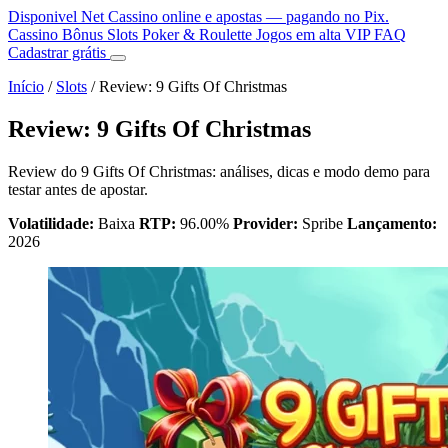
Disponivel Net
Cassino online e apostas — pagando no Pix.
Cassino
Bônus
Slots
Poker & Roulette
Jogos em alta
VIP
FAQ
Cadastrar grátis
Início
/
Slots
/
Review: 9 Gifts Of Christmas
Review: 9 Gifts Of Christmas
Review do 9 Gifts Of Christmas: análises, dicas e modo demo para
testar antes de apostar.
Volatilidade:
Baixa
RTP:
96.00%
Provider:
Spribe
Lançamento:
2026