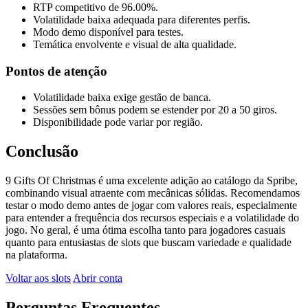
RTP competitivo de 96.00%.
Volatilidade baixa adequada para diferentes perfis.
Modo demo disponível para testes.
Temática envolvente e visual de alta qualidade.
Pontos de atenção
Volatilidade baixa exige gestão de banca.
Sessões sem bônus podem se estender por 20 a 50 giros.
Disponibilidade pode variar por região.
Conclusão
9 Gifts Of Christmas é uma excelente adição ao catálogo da Spribe,
combinando visual atraente com mecânicas sólidas. Recomendamos
testar o modo demo antes de jogar com valores reais, especialmente
para entender a frequência dos recursos especiais e a volatilidade do
jogo. No geral, é uma ótima escolha tanto para jogadores casuais
quanto para entusiastas de slots que buscam variedade e qualidade
na plataforma.
Voltar aos slots
Abrir conta
Perguntas Frequentes