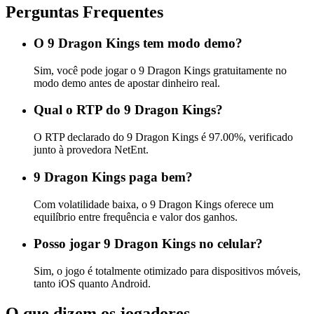
Perguntas Frequentes
O 9 Dragon Kings tem modo demo?
Sim, você pode jogar o 9 Dragon Kings gratuitamente no
modo demo antes de apostar dinheiro real.
Qual o RTP do 9 Dragon Kings?
O RTP declarado do 9 Dragon Kings é 97.00%, verificado
junto à provedora NetEnt.
9 Dragon Kings paga bem?
Com volatilidade baixa, o 9 Dragon Kings oferece um
equilíbrio entre frequência e valor dos ganhos.
Posso jogar 9 Dragon Kings no celular?
Sim, o jogo é totalmente otimizado para dispositivos móveis,
tanto iOS quanto Android.
O que dizem os jogadores