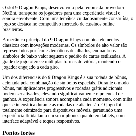
O slot 9 Dragon Kings, desenvolvido pela renomada provedora
NetEnt, transporta os jogadores para uma experiência visual e
sonora envolvente. Com uma temática cuidadosamente construída, o
jogo se destaca no competitivo mercado de cassinos online
brasileiros.
A mecânica principal do 9 Dragon Kings combina elementos
clássicos com inovações modernas. Os símbolos de alto valor são
representados por ícones temáticos detalhados, enquanto os
símbolos de baixo valor seguem o padrão de cartas estilizadas. A
grade de jogo oferece múltiplas formas de vitória, mantendo o
jogador engajado a cada giro.
Um dos diferenciais do 9 Dragon Kings é a sua rodada de bônus,
acionada pela combinação de símbolos especiais. Durante o modo
bônus, multiplicadores progressivos e rodadas grátis adicionais
podem ser ativados, elevando significativamente o potencial de
ganhos. A experiência sonora acompanha cada momento, com trilha
que se intensifica durante as rodadas de alta tensão. O jogo foi
totalmente otimizado para dispositivos móveis, garantindo uma
experiência fluida tanto em smartphones quanto em tablets, com
interface adaptável e toques responsivos.
Pontos fortes