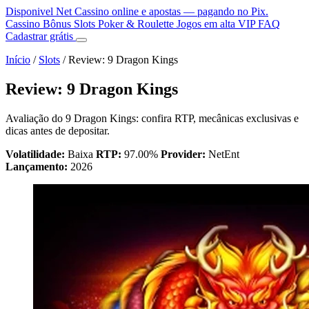
Disponivel Net
Cassino online e apostas — pagando no Pix.
Cassino
Bônus
Slots
Poker & Roulette
Jogos em alta
VIP
FAQ
Cadastrar grátis
Início
/
Slots
/
Review: 9 Dragon Kings
Review: 9 Dragon Kings
Avaliação do 9 Dragon Kings: confira RTP, mecânicas exclusivas e
dicas antes de depositar.
Volatilidade:
Baixa
RTP:
97.00%
Provider:
NetEnt
Lançamento:
2026