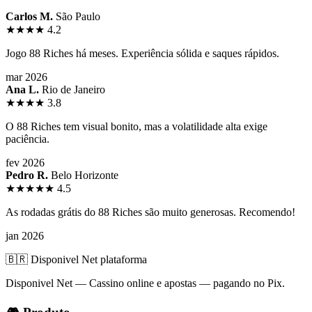
Carlos M.
São Paulo
★★★★
4.2
Jogo 88 Riches há meses. Experiência sólida e saques rápidos.
mar 2026
Ana L.
Rio de Janeiro
★★★★
3.8
O 88 Riches tem visual bonito, mas a volatilidade alta exige
paciência.
fev 2026
Pedro R.
Belo Horizonte
★★★★★
4.5
As rodadas grátis do 88 Riches são muito generosas. Recomendo!
jan 2026
🇧🇷 Disponivel Net plataforma
Disponivel Net — Cassino online e apostas — pagando no Pix.