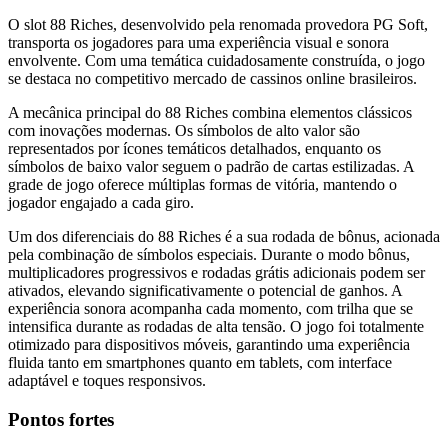
O slot 88 Riches, desenvolvido pela renomada provedora PG Soft,
transporta os jogadores para uma experiência visual e sonora
envolvente. Com uma temática cuidadosamente construída, o jogo
se destaca no competitivo mercado de cassinos online brasileiros.
A mecânica principal do 88 Riches combina elementos clássicos
com inovações modernas. Os símbolos de alto valor são
representados por ícones temáticos detalhados, enquanto os
símbolos de baixo valor seguem o padrão de cartas estilizadas. A
grade de jogo oferece múltiplas formas de vitória, mantendo o
jogador engajado a cada giro.
Um dos diferenciais do 88 Riches é a sua rodada de bônus, acionada
pela combinação de símbolos especiais. Durante o modo bônus,
multiplicadores progressivos e rodadas grátis adicionais podem ser
ativados, elevando significativamente o potencial de ganhos. A
experiência sonora acompanha cada momento, com trilha que se
intensifica durante as rodadas de alta tensão. O jogo foi totalmente
otimizado para dispositivos móveis, garantindo uma experiência
fluida tanto em smartphones quanto em tablets, com interface
adaptável e toques responsivos.
Pontos fortes