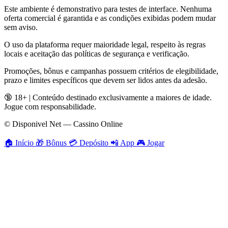
Este ambiente é demonstrativo para testes de interface. Nenhuma
oferta comercial é garantida e as condições exibidas podem mudar
sem aviso.
O uso da plataforma requer maioridade legal, respeito às regras
locais e aceitação das políticas de segurança e verificação.
Promoções, bônus e campanhas possuem critérios de elegibilidade,
prazo e limites específicos que devem ser lidos antes da adesão.
🔞 18+ | Conteúdo destinado exclusivamente a maiores de idade.
Jogue com responsabilidade.
© Disponivel Net — Cassino Online
🏠
Início
🎁
Bônus
💳
Depósito
📲
App
🎮
Jogar