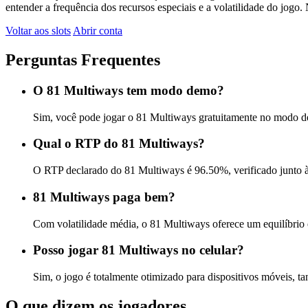
entender a frequência dos recursos especiais e a volatilidade do jogo
Voltar aos slots
Abrir conta
Perguntas Frequentes
O 81 Multiways tem modo demo?
Sim, você pode jogar o 81 Multiways gratuitamente no modo dem
Qual o RTP do 81 Multiways?
O RTP declarado do 81 Multiways é 96.50%, verificado junto à
81 Multiways paga bem?
Com volatilidade média, o 81 Multiways oferece um equilíbrio 
Posso jogar 81 Multiways no celular?
Sim, o jogo é totalmente otimizado para dispositivos móveis, t
O que dizem os jogadores