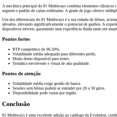
A mecânica principal do 81 Multiways combina elementos clássicos co
seguem o padrão de cartas estilizadas. A grade de jogo oferece múltip
Um dos diferenciais do 81 Multiways é a sua rodada de bônus, aciona
ativados, elevando significativamente o potencial de ganhos. A experi
dispositivos móveis, garantindo uma experiência fluida tanto em smar
Pontos fortes
RTP competitivo de 96.50%.
Volatilidade média adequada para diferentes perfis.
Modo demo disponível para testes.
Temática envolvente e visual de alta qualidade.
Pontos de atenção
Volatilidade média exige gestão de banca.
Sessões sem bônus podem se estender por 20 a 50 giros.
Disponibilidade pode variar por região.
Conclusão
81 Multiways é uma excelente adição ao catálogo da Evolution, comb