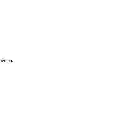
iência.