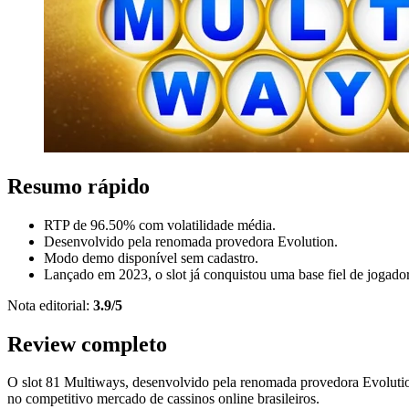
Resumo rápido
RTP de 96.50% com volatilidade média.
Desenvolvido pela renomada provedora Evolution.
Modo demo disponível sem cadastro.
Lançado em 2023, o slot já conquistou uma base fiel de jogador
Nota editorial:
3.9/5
Review completo
O slot 81 Multiways, desenvolvido pela renomada provedora Evolution
no competitivo mercado de cassinos online brasileiros.