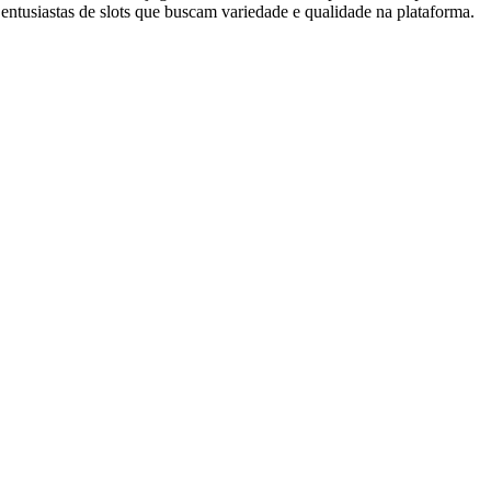
 entusiastas de slots que buscam variedade e qualidade na plataforma.