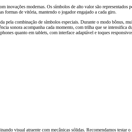
m inovações modernas. Os símbolos de alto valor são representados po
las formas de vitória, mantendo o jogador engajado a cada giro.
da pela combinação de símbolos especiais. Durante o modo bônus, multi
ência sonora acompanha cada momento, com trilha que se intensifica dur
tphones quanto em tablets, com interface adaptável e toques responsivo
inando visual atraente com mecânicas sólidas. Recomendamos testar o 