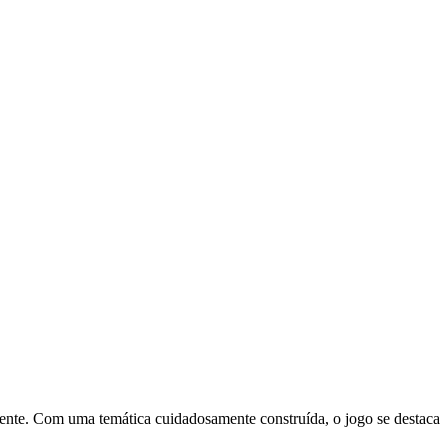
vente. Com uma temática cuidadosamente construída, o jogo se destaca