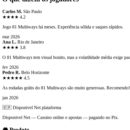
Carlos M.
São Paulo
★★★★
4.2
Jogo 81 Multiways há meses. Experiência sólida e saques rápidos.
mar 2026
Ana L.
Rio de Janeiro
★★★★
3.8
O 81 Multiways tem visual bonito, mas a volatilidade média exige pac
fev 2026
Pedro R.
Belo Horizonte
★★★★★
4.5
As rodadas grátis do 81 Multiways são muito generosas. Recomendo!
jan 2026
🇧🇷 Disponivel Net plataforma
Disponivel Net — Cassino online e apostas — pagando no Pix.
🎮
Produto