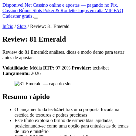
Disponivel Net
Cassino online e apostas — pagando no Pix.
Cassino
Bônus
Slots
Poker & Roulette
Jogos em alta
VIP
FAQ
Cadastrar grátis
Início
/
Slots
/
Review: 81 Emerald
Review: 81 Emerald
Review do 81 Emerald: análises, dicas e modo demo para testar
antes de apostar.
Volatilidade:
Média
RTP:
97.20%
Provider:
tech4bet
Lançamento:
2026
Resumo rápido
O lançamento da tech4bet traz uma proposta focada na
estética de tesouros e pedras preciosas
Este título explora o brilho de esmeraldas lapidadas,
posicionando-se como uma opção para entusiastas de temas
de luxo e mistério