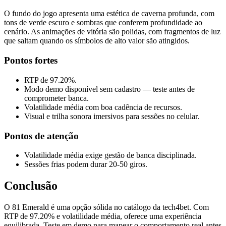
O fundo do jogo apresenta uma estética de caverna profunda, com
tons de verde escuro e sombras que conferem profundidade ao
cenário. As animações de vitória são polidas, com fragmentos de luz
que saltam quando os símbolos de alto valor são atingidos.
Pontos fortes
RTP de 97.20%.
Modo demo disponível sem cadastro — teste antes de
comprometer banca.
Volatilidade média com boa cadência de recursos.
Visual e trilha sonora imersivos para sessões no celular.
Pontos de atenção
Volatilidade média exige gestão de banca disciplinada.
Sessões frias podem durar 20-50 giros.
Conclusão
O 81 Emerald é uma opção sólida no catálogo da tech4bet. Com
RTP de 97.20% e volatilidade média, oferece uma experiência
equilibrada. Teste em demo para mapear o comportamento real antes