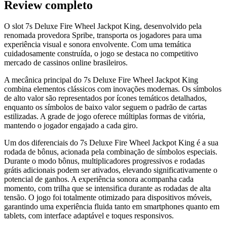
Review completo
O slot 7s Deluxe Fire Wheel Jackpot King, desenvolvido pela
renomada provedora Spribe, transporta os jogadores para uma
experiência visual e sonora envolvente. Com uma temática
cuidadosamente construída, o jogo se destaca no competitivo
mercado de cassinos online brasileiros.
A mecânica principal do 7s Deluxe Fire Wheel Jackpot King
combina elementos clássicos com inovações modernas. Os símbolos
de alto valor são representados por ícones temáticos detalhados,
enquanto os símbolos de baixo valor seguem o padrão de cartas
estilizadas. A grade de jogo oferece múltiplas formas de vitória,
mantendo o jogador engajado a cada giro.
Um dos diferenciais do 7s Deluxe Fire Wheel Jackpot King é a sua
rodada de bônus, acionada pela combinação de símbolos especiais.
Durante o modo bônus, multiplicadores progressivos e rodadas
grátis adicionais podem ser ativados, elevando significativamente o
potencial de ganhos. A experiência sonora acompanha cada
momento, com trilha que se intensifica durante as rodadas de alta
tensão. O jogo foi totalmente otimizado para dispositivos móveis,
garantindo uma experiência fluida tanto em smartphones quanto em
tablets, com interface adaptável e toques responsivos.