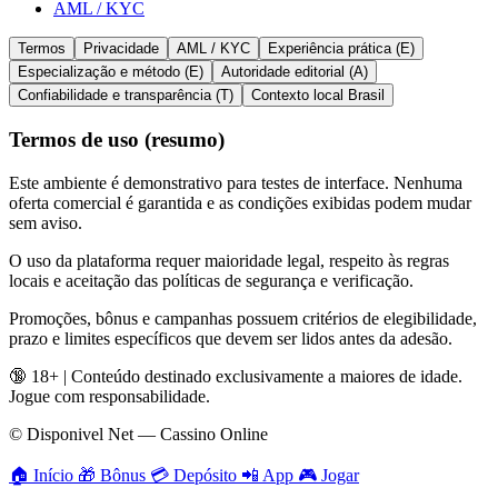
AML / KYC
Termos
Privacidade
AML / KYC
Experiência prática (E)
Especialização e método (E)
Autoridade editorial (A)
Confiabilidade e transparência (T)
Contexto local Brasil
Termos de uso (resumo)
Este ambiente é demonstrativo para testes de interface. Nenhuma
oferta comercial é garantida e as condições exibidas podem mudar
sem aviso.
O uso da plataforma requer maioridade legal, respeito às regras
locais e aceitação das políticas de segurança e verificação.
Promoções, bônus e campanhas possuem critérios de elegibilidade,
prazo e limites específicos que devem ser lidos antes da adesão.
🔞 18+ | Conteúdo destinado exclusivamente a maiores de idade.
Jogue com responsabilidade.
© Disponivel Net — Cassino Online
🏠
Início
🎁
Bônus
💳
Depósito
📲
App
🎮
Jogar