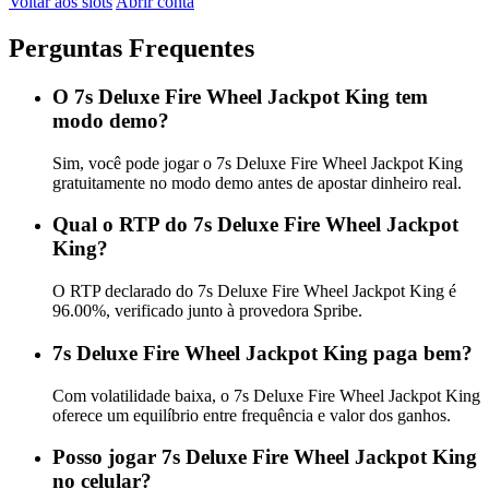
Voltar aos slots
Abrir conta
Perguntas Frequentes
O 7s Deluxe Fire Wheel Jackpot King tem
modo demo?
Sim, você pode jogar o 7s Deluxe Fire Wheel Jackpot King
gratuitamente no modo demo antes de apostar dinheiro real.
Qual o RTP do 7s Deluxe Fire Wheel Jackpot
King?
O RTP declarado do 7s Deluxe Fire Wheel Jackpot King é
96.00%, verificado junto à provedora Spribe.
7s Deluxe Fire Wheel Jackpot King paga bem?
Com volatilidade baixa, o 7s Deluxe Fire Wheel Jackpot King
oferece um equilíbrio entre frequência e valor dos ganhos.
Posso jogar 7s Deluxe Fire Wheel Jackpot King
no celular?