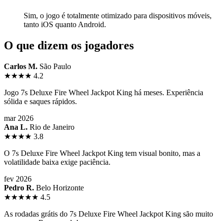
Sim, o jogo é totalmente otimizado para dispositivos móveis,
tanto iOS quanto Android.
O que dizem os jogadores
Carlos M.
São Paulo
★★★★
4.2
Jogo 7s Deluxe Fire Wheel Jackpot King há meses. Experiência
sólida e saques rápidos.
mar 2026
Ana L.
Rio de Janeiro
★★★★
3.8
O 7s Deluxe Fire Wheel Jackpot King tem visual bonito, mas a
volatilidade baixa exige paciência.
fev 2026
Pedro R.
Belo Horizonte
★★★★★
4.5
As rodadas grátis do 7s Deluxe Fire Wheel Jackpot King são muito