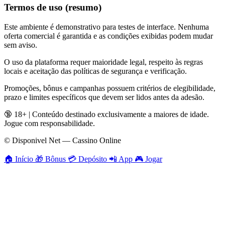
Termos de uso (resumo)
Este ambiente é demonstrativo para testes de interface. Nenhuma
oferta comercial é garantida e as condições exibidas podem mudar
sem aviso.
O uso da plataforma requer maioridade legal, respeito às regras
locais e aceitação das políticas de segurança e verificação.
Promoções, bônus e campanhas possuem critérios de elegibilidade,
prazo e limites específicos que devem ser lidos antes da adesão.
🔞 18+ | Conteúdo destinado exclusivamente a maiores de idade.
Jogue com responsabilidade.
© Disponivel Net — Cassino Online
🏠
Início
🎁
Bônus
💳
Depósito
📲
App
🎮
Jogar