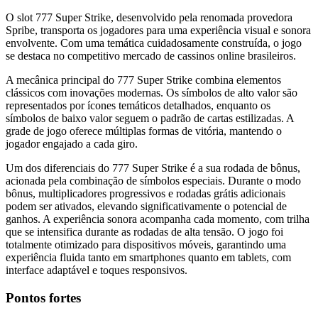
O slot 777 Super Strike, desenvolvido pela renomada provedora
Spribe, transporta os jogadores para uma experiência visual e sonora
envolvente. Com uma temática cuidadosamente construída, o jogo
se destaca no competitivo mercado de cassinos online brasileiros.
A mecânica principal do 777 Super Strike combina elementos
clássicos com inovações modernas. Os símbolos de alto valor são
representados por ícones temáticos detalhados, enquanto os
símbolos de baixo valor seguem o padrão de cartas estilizadas. A
grade de jogo oferece múltiplas formas de vitória, mantendo o
jogador engajado a cada giro.
Um dos diferenciais do 777 Super Strike é a sua rodada de bônus,
acionada pela combinação de símbolos especiais. Durante o modo
bônus, multiplicadores progressivos e rodadas grátis adicionais
podem ser ativados, elevando significativamente o potencial de
ganhos. A experiência sonora acompanha cada momento, com trilha
que se intensifica durante as rodadas de alta tensão. O jogo foi
totalmente otimizado para dispositivos móveis, garantindo uma
experiência fluida tanto em smartphones quanto em tablets, com
interface adaptável e toques responsivos.
Pontos fortes