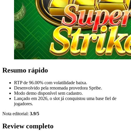
Resumo rápido
RTP de 96.00% com volatilidade baixa.
Desenvolvido pela renomada provedora Spribe.
Modo demo disponível sem cadastro.
Lançado em 2026, o slot já conquistou uma base fiel de
jogadores.
Nota editorial:
3.9/5
Review completo