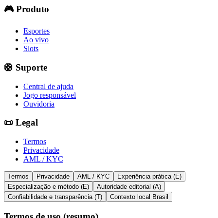
🎮
Produto
Esportes
Ao vivo
Slots
🛟
Suporte
Central de ajuda
Jogo responsável
Ouvidoria
📜
Legal
Termos
Privacidade
AML / KYC
Termos
Privacidade
AML / KYC
Experiência prática (E)
Especialização e método (E)
Autoridade editorial (A)
Confiabilidade e transparência (T)
Contexto local Brasil
Termos de uso (resumo)