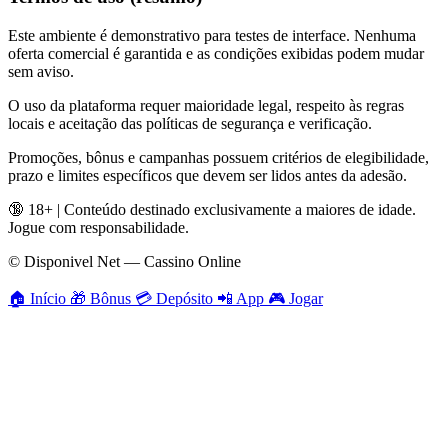
Este ambiente é demonstrativo para testes de interface. Nenhuma
oferta comercial é garantida e as condições exibidas podem mudar
sem aviso.
O uso da plataforma requer maioridade legal, respeito às regras
locais e aceitação das políticas de segurança e verificação.
Promoções, bônus e campanhas possuem critérios de elegibilidade,
prazo e limites específicos que devem ser lidos antes da adesão.
🔞 18+ | Conteúdo destinado exclusivamente a maiores de idade.
Jogue com responsabilidade.
© Disponivel Net — Cassino Online
🏠
Início
🎁
Bônus
💳
Depósito
📲
App
🎮
Jogar