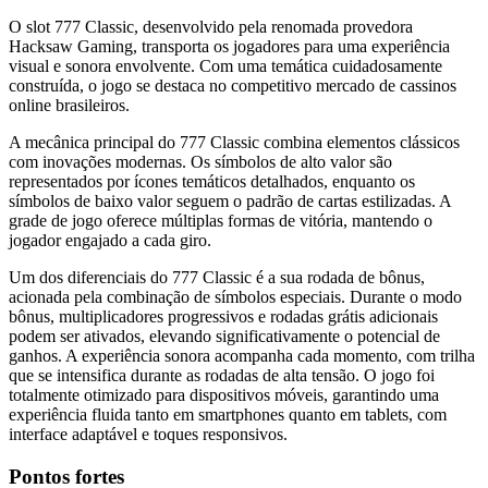
O slot 777 Classic, desenvolvido pela renomada provedora
Hacksaw Gaming, transporta os jogadores para uma experiência
visual e sonora envolvente. Com uma temática cuidadosamente
construída, o jogo se destaca no competitivo mercado de cassinos
online brasileiros.
A mecânica principal do 777 Classic combina elementos clássicos
com inovações modernas. Os símbolos de alto valor são
representados por ícones temáticos detalhados, enquanto os
símbolos de baixo valor seguem o padrão de cartas estilizadas. A
grade de jogo oferece múltiplas formas de vitória, mantendo o
jogador engajado a cada giro.
Um dos diferenciais do 777 Classic é a sua rodada de bônus,
acionada pela combinação de símbolos especiais. Durante o modo
bônus, multiplicadores progressivos e rodadas grátis adicionais
podem ser ativados, elevando significativamente o potencial de
ganhos. A experiência sonora acompanha cada momento, com trilha
que se intensifica durante as rodadas de alta tensão. O jogo foi
totalmente otimizado para dispositivos móveis, garantindo uma
experiência fluida tanto em smartphones quanto em tablets, com
interface adaptável e toques responsivos.
Pontos fortes