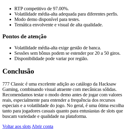
RTP competitivo de 97.00%.
Volatilidade média-alta adequada para diferentes perfis.
Modo demo disponível para testes.
Temática envolvente e visual de alta qualidade.
Pontos de atenção
Volatilidade média-alta exige gestão de banca.
Sessões sem bônus podem se estender por 20 a 50 giros.
Disponibilidade pode variar por região.
Conclusão
777 Classic é uma excelente adição ao catálogo da Hacksaw
Gaming, combinando visual atraente com mecânicas sólidas.
Recomendamos testar o modo demo antes de jogar com valores
reais, especialmente para entender a frequência dos recursos
especiais e a volatilidade do jogo. No geral, é uma ótima escolha
tanto para jogadores casuais quanto para entusiastas de slots que
buscam variedade e qualidade na plataforma.
Voltar aos slots
Abrir conta