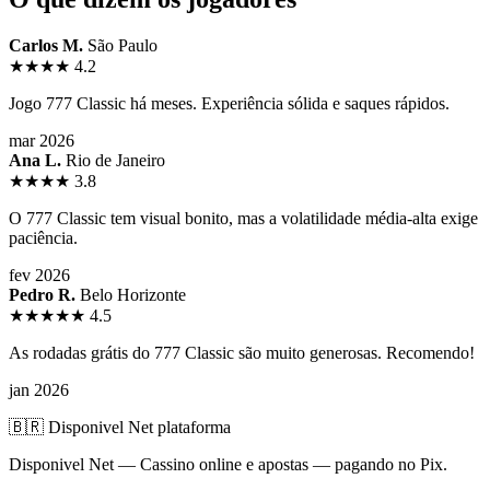
Carlos M.
São Paulo
★★★★
4.2
Jogo 777 Classic há meses. Experiência sólida e saques rápidos.
mar 2026
Ana L.
Rio de Janeiro
★★★★
3.8
O 777 Classic tem visual bonito, mas a volatilidade média-alta exige
paciência.
fev 2026
Pedro R.
Belo Horizonte
★★★★★
4.5
As rodadas grátis do 777 Classic são muito generosas. Recomendo!
jan 2026
🇧🇷 Disponivel Net plataforma
Disponivel Net — Cassino online e apostas — pagando no Pix.