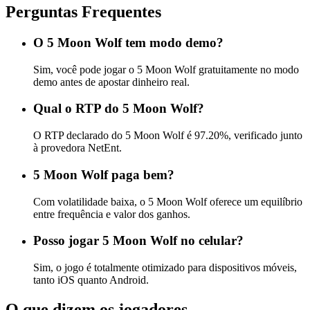
Perguntas Frequentes
O 5 Moon Wolf tem modo demo?
Sim, você pode jogar o 5 Moon Wolf gratuitamente no modo
demo antes de apostar dinheiro real.
Qual o RTP do 5 Moon Wolf?
O RTP declarado do 5 Moon Wolf é 97.20%, verificado junto
à provedora NetEnt.
5 Moon Wolf paga bem?
Com volatilidade baixa, o 5 Moon Wolf oferece um equilíbrio
entre frequência e valor dos ganhos.
Posso jogar 5 Moon Wolf no celular?
Sim, o jogo é totalmente otimizado para dispositivos móveis,
tanto iOS quanto Android.
O que dizem os jogadores