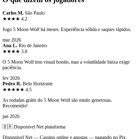
Carlos M.
São Paulo
★★★★
4.2
Jogo 5 Moon Wolf há meses. Experiência sólida e saques rápidos.
mar 2026
Ana L.
Rio de Janeiro
★★★★
3.8
O 5 Moon Wolf tem visual bonito, mas a volatilidade baixa exige
paciência.
fev 2026
Pedro R.
Belo Horizonte
★★★★★
4.5
As rodadas grátis do 5 Moon Wolf são muito generosas.
Recomendo!
jan 2026
🇧🇷 Disponivel Net plataforma
Disponivel Net — Cassino online e apostas — pagando no Pix.