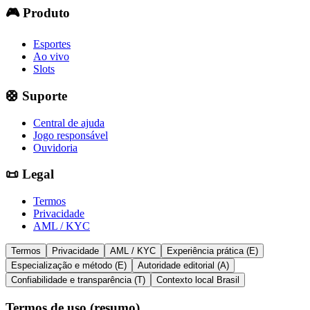
🎮
Produto
Esportes
Ao vivo
Slots
🛟
Suporte
Central de ajuda
Jogo responsável
Ouvidoria
📜
Legal
Termos
Privacidade
AML / KYC
Termos
Privacidade
AML / KYC
Experiência prática (E)
Especialização e método (E)
Autoridade editorial (A)
Confiabilidade e transparência (T)
Contexto local Brasil
Termos de uso (resumo)