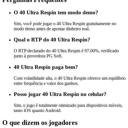
O 40 Ultra Respin tem modo demo?
Sim, você pode jogar o 40 Ultra Respin gratuitamente no
modo demo antes de apostar dinheiro real.
Qual o RTP do 40 Ultra Respin?
O RTP declarado do 40 Ultra Respin é 97.00%, verificado
junto à provedora PG Soft.
40 Ultra Respin paga bem?
Com volatilidade alta, o 40 Ultra Respin oferece um equilíbrio
entre frequência e valor dos ganhos.
Posso jogar 40 Ultra Respin no celular?
Sim, o jogo é totalmente otimizado para dispositivos móveis,
tanto iOS quanto Android.
O que dizem os jogadores