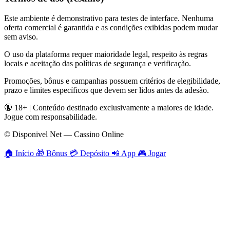
Este ambiente é demonstrativo para testes de interface. Nenhuma
oferta comercial é garantida e as condições exibidas podem mudar
sem aviso.
O uso da plataforma requer maioridade legal, respeito às regras
locais e aceitação das políticas de segurança e verificação.
Promoções, bônus e campanhas possuem critérios de elegibilidade,
prazo e limites específicos que devem ser lidos antes da adesão.
🔞 18+ | Conteúdo destinado exclusivamente a maiores de idade.
Jogue com responsabilidade.
© Disponivel Net — Cassino Online
🏠
Início
🎁
Bônus
💳
Depósito
📲
App
🎮
Jogar