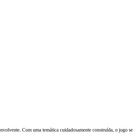
 envolvente. Com uma temática cuidadosamente construída, o jogo se