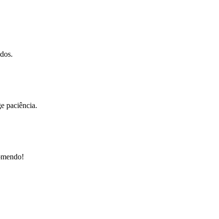
idos.
ge paciência.
comendo!