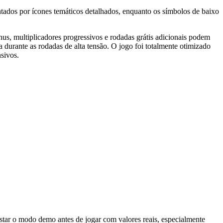
tados por ícones temáticos detalhados, enquanto os símbolos de baixo
s, multiplicadores progressivos e rodadas grátis adicionais podem
 durante as rodadas de alta tensão. O jogo foi totalmente otimizado
sivos.
tar o modo demo antes de jogar com valores reais, especialmente