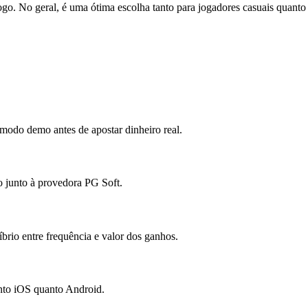
 jogo. No geral, é uma ótima escolha tanto para jogadores casuais quanto
modo demo antes de apostar dinheiro real.
 junto à provedora PG Soft.
brio entre frequência e valor dos ganhos.
anto iOS quanto Android.