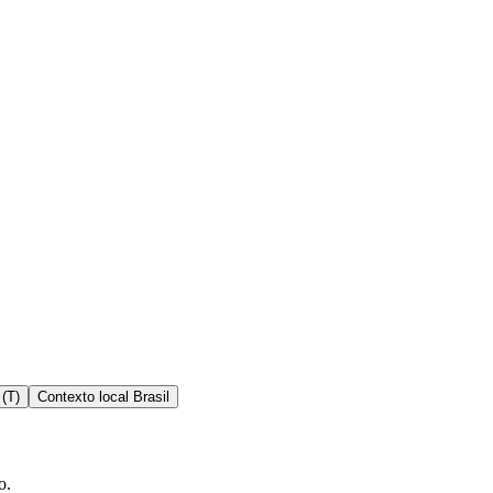
 (T)
Contexto local Brasil
o.