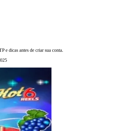
 e dicas antes de criar sua conta.
025