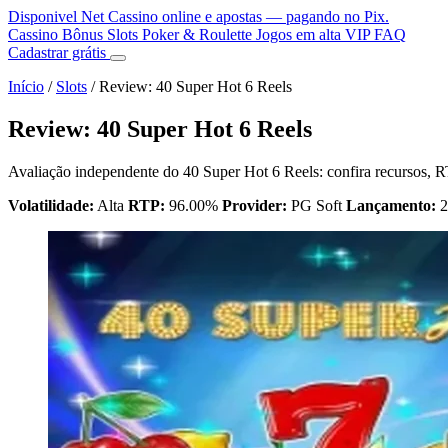
Disponivel Net
Cassino online e apostas — pagando no Pix.
Cassino
Bônus
Slots
Poker & Roulette
Jogos em alta
VIP
FAQ
Cadastrar grátis
Início
/
Slots
/
Review: 40 Super Hot 6 Reels
Review: 40 Super Hot 6 Reels
Avaliação independente do 40 Super Hot 6 Reels: confira recursos, RTP
Volatilidade:
Alta
RTP:
96.00%
Provider:
PG Soft
Lançamento:
2