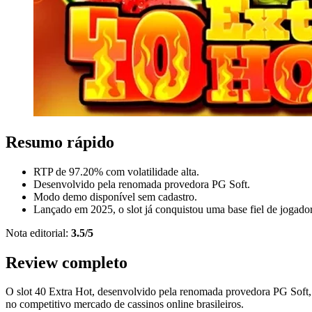
Resumo rápido
RTP de 97.20% com volatilidade alta.
Desenvolvido pela renomada provedora PG Soft.
Modo demo disponível sem cadastro.
Lançado em 2025, o slot já conquistou uma base fiel de jogador
Nota editorial:
3.5/5
Review completo
O slot 40 Extra Hot, desenvolvido pela renomada provedora PG Soft, 
no competitivo mercado de cassinos online brasileiros.