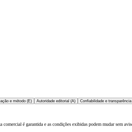
zação e método (E)
Autoridade editorial (A)
Confiabilidade e transparência
ta comercial é garantida e as condições exibidas podem mudar sem avis