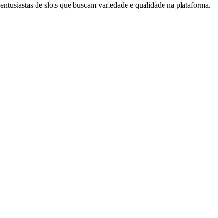
 entusiastas de slots que buscam variedade e qualidade na plataforma.