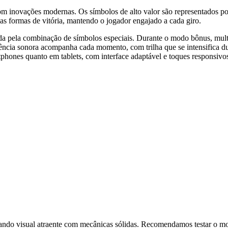
m inovações modernas. Os símbolos de alto valor são representados por
las formas de vitória, mantendo o jogador engajado a cada giro.
da pela combinação de símbolos especiais. Durante o modo bônus, multi
ência sonora acompanha cada momento, com trilha que se intensifica dur
tphones quanto em tablets, com interface adaptável e toques responsivo
ando visual atraente com mecânicas sólidas. Recomendamos testar o mo