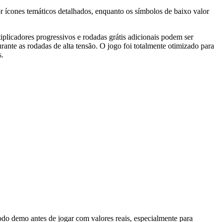
 ícones temáticos detalhados, enquanto os símbolos de baixo valor
plicadores progressivos e rodadas grátis adicionais podem ser
ante as rodadas de alta tensão. O jogo foi totalmente otimizado para
s.
do demo antes de jogar com valores reais, especialmente para