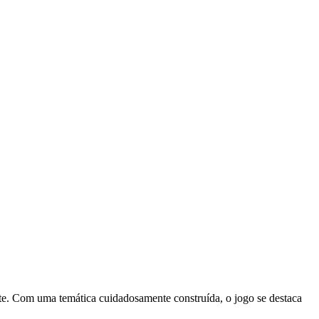
te. Com uma temática cuidadosamente construída, o jogo se destaca