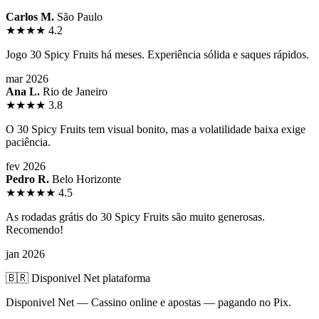
Carlos M.
São Paulo
★★★★
4.2
Jogo 30 Spicy Fruits há meses. Experiência sólida e saques rápidos.
mar 2026
Ana L.
Rio de Janeiro
★★★★
3.8
O 30 Spicy Fruits tem visual bonito, mas a volatilidade baixa exige
paciência.
fev 2026
Pedro R.
Belo Horizonte
★★★★★
4.5
As rodadas grátis do 30 Spicy Fruits são muito generosas.
Recomendo!
jan 2026
🇧🇷 Disponivel Net plataforma
Disponivel Net — Cassino online e apostas — pagando no Pix.