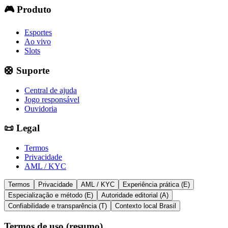
🎮
Produto
Esportes
Ao vivo
Slots
🛟
Suporte
Central de ajuda
Jogo responsável
Ouvidoria
📜
Legal
Termos
Privacidade
AML / KYC
Termos
Privacidade
AML / KYC
Experiência prática (E)
Especialização e método (E)
Autoridade editorial (A)
Confiabilidade e transparência (T)
Contexto local Brasil
Termos de uso (resumo)