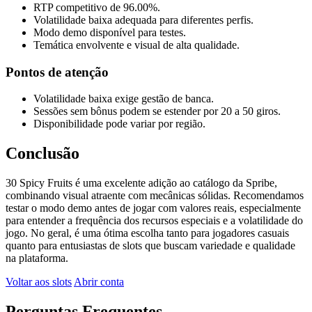
RTP competitivo de 96.00%.
Volatilidade baixa adequada para diferentes perfis.
Modo demo disponível para testes.
Temática envolvente e visual de alta qualidade.
Pontos de atenção
Volatilidade baixa exige gestão de banca.
Sessões sem bônus podem se estender por 20 a 50 giros.
Disponibilidade pode variar por região.
Conclusão
30 Spicy Fruits é uma excelente adição ao catálogo da Spribe,
combinando visual atraente com mecânicas sólidas. Recomendamos
testar o modo demo antes de jogar com valores reais, especialmente
para entender a frequência dos recursos especiais e a volatilidade do
jogo. No geral, é uma ótima escolha tanto para jogadores casuais
quanto para entusiastas de slots que buscam variedade e qualidade
na plataforma.
Voltar aos slots
Abrir conta
Perguntas Frequentes