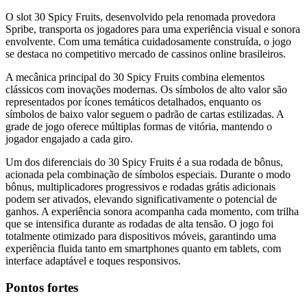
O slot 30 Spicy Fruits, desenvolvido pela renomada provedora
Spribe, transporta os jogadores para uma experiência visual e sonora
envolvente. Com uma temática cuidadosamente construída, o jogo
se destaca no competitivo mercado de cassinos online brasileiros.
A mecânica principal do 30 Spicy Fruits combina elementos
clássicos com inovações modernas. Os símbolos de alto valor são
representados por ícones temáticos detalhados, enquanto os
símbolos de baixo valor seguem o padrão de cartas estilizadas. A
grade de jogo oferece múltiplas formas de vitória, mantendo o
jogador engajado a cada giro.
Um dos diferenciais do 30 Spicy Fruits é a sua rodada de bônus,
acionada pela combinação de símbolos especiais. Durante o modo
bônus, multiplicadores progressivos e rodadas grátis adicionais
podem ser ativados, elevando significativamente o potencial de
ganhos. A experiência sonora acompanha cada momento, com trilha
que se intensifica durante as rodadas de alta tensão. O jogo foi
totalmente otimizado para dispositivos móveis, garantindo uma
experiência fluida tanto em smartphones quanto em tablets, com
interface adaptável e toques responsivos.
Pontos fortes