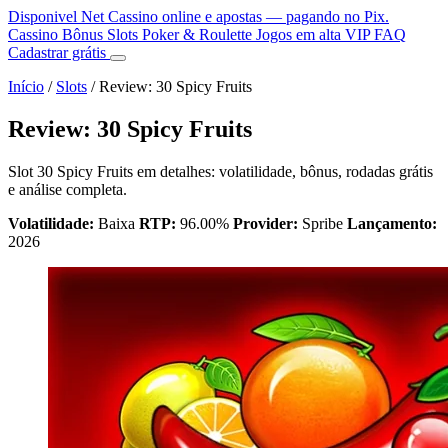
Disponivel Net
Cassino online e apostas — pagando no Pix.
Cassino
Bônus
Slots
Poker & Roulette
Jogos em alta
VIP
FAQ
Cadastrar grátis
Início
/
Slots
/
Review: 30 Spicy Fruits
Review: 30 Spicy Fruits
Slot 30 Spicy Fruits em detalhes: volatilidade, bônus, rodadas grátis
e análise completa.
Volatilidade:
Baixa
RTP:
96.00%
Provider:
Spribe
Lançamento:
2026