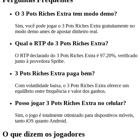
O 3 Pots Riches Extra tem modo demo?
Sim, você pode jogar o 3 Pots Riches Extra gratuitamente no
modo demo antes de apostar dinheiro real.
Qual o RTP do 3 Pots Riches Extra?
O RTP declarado do 3 Pots Riches Extra é 97.20%, verificado
junto à provedora Spribe.
3 Pots Riches Extra paga bem?
Com volatilidade baixa, o 3 Pots Riches Extra oferece um
equilíbrio entre frequência e valor dos ganhos.
Posso jogar 3 Pots Riches Extra no celular?
Sim, o jogo é totalmente otimizado para dispositivos móveis,
tanto iOS quanto Android.
O que dizem os jogadores