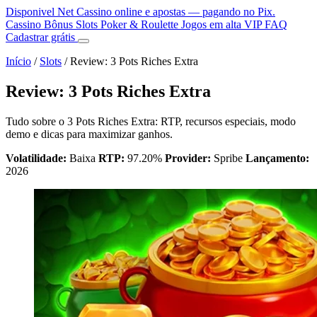
Disponivel Net
Cassino online e apostas — pagando no Pix.
Cassino
Bônus
Slots
Poker & Roulette
Jogos em alta
VIP
FAQ
Cadastrar grátis
Início
/
Slots
/
Review: 3 Pots Riches Extra
Review: 3 Pots Riches Extra
Tudo sobre o 3 Pots Riches Extra: RTP, recursos especiais, modo
demo e dicas para maximizar ganhos.
Volatilidade:
Baixa
RTP:
97.20%
Provider:
Spribe
Lançamento:
2026