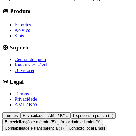
🎮
Produto
Esportes
Ao vivo
Slots
🛟
Suporte
Central de ajuda
Jogo responsável
Ouvidoria
📜
Legal
Termos
Privacidade
AML / KYC
Termos
Privacidade
AML / KYC
Experiência prática (E)
Especialização e método (E)
Autoridade editorial (A)
Confiabilidade e transparência (T)
Contexto local Brasil