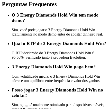
Perguntas Frequentes
O 3 Energy Diamonds Hold Win tem modo
demo?
Sim, você pode jogar o 3 Energy Diamonds Hold Win
gratuitamente no modo demo antes de apostar dinheiro real.
Qual o RTP do 3 Energy Diamonds Hold Win?
O RTP declarado do 3 Energy Diamonds Hold Win é
95.50%, verificado junto à provedora Evolution.
3 Energy Diamonds Hold Win paga bem?
Com volatilidade média, o 3 Energy Diamonds Hold Win
oferece um equilíbrio entre frequência e valor dos ganhos.
Posso jogar 3 Energy Diamonds Hold Win no
celular?
Sim, o jogo é totalmente otimizado para dispositivos móveis,