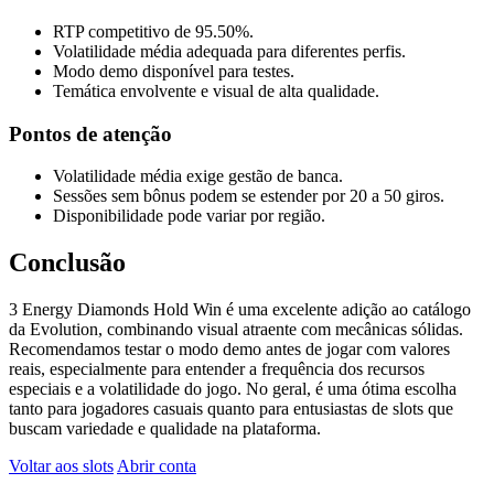
RTP competitivo de 95.50%.
Volatilidade média adequada para diferentes perfis.
Modo demo disponível para testes.
Temática envolvente e visual de alta qualidade.
Pontos de atenção
Volatilidade média exige gestão de banca.
Sessões sem bônus podem se estender por 20 a 50 giros.
Disponibilidade pode variar por região.
Conclusão
3 Energy Diamonds Hold Win é uma excelente adição ao catálogo
da Evolution, combinando visual atraente com mecânicas sólidas.
Recomendamos testar o modo demo antes de jogar com valores
reais, especialmente para entender a frequência dos recursos
especiais e a volatilidade do jogo. No geral, é uma ótima escolha
tanto para jogadores casuais quanto para entusiastas de slots que
buscam variedade e qualidade na plataforma.
Voltar aos slots
Abrir conta