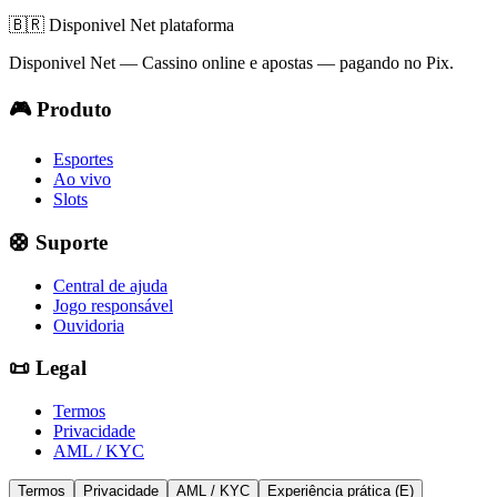
🇧🇷 Disponivel Net plataforma
Disponivel Net — Cassino online e apostas — pagando no Pix.
🎮
Produto
Esportes
Ao vivo
Slots
🛟
Suporte
Central de ajuda
Jogo responsável
Ouvidoria
📜
Legal
Termos
Privacidade
AML / KYC
Termos
Privacidade
AML / KYC
Experiência prática (E)