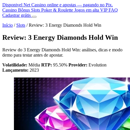
Disponivel Net
Cassino online e apostas — pagando no Pix.
Cassino
Bônus
Slots
Poker & Roulette
Jogos em alta
VIP
FAQ
Cadastrar grátis
Início
/
Slots
/
Review: 3 Energy Diamonds Hold Win
Review: 3 Energy Diamonds Hold Win
Review do 3 Energy Diamonds Hold Win: análises, dicas e modo
demo para testar antes de apostar.
Volatilidade:
Média
RTP:
95.50%
Provider:
Evolution
Lançamento:
2023