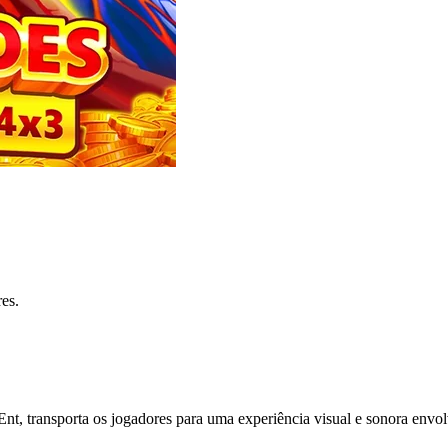
es.
t, transporta os jogadores para uma experiência visual e sonora envo