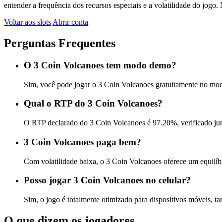
entender a frequência dos recursos especiais e a volatilidade do jogo
Voltar aos slots
Abrir conta
Perguntas Frequentes
O 3 Coin Volcanoes tem modo demo?
Sim, você pode jogar o 3 Coin Volcanoes gratuitamente no modo
Qual o RTP do 3 Coin Volcanoes?
O RTP declarado do 3 Coin Volcanoes é 97.20%, verificado ju
3 Coin Volcanoes paga bem?
Com volatilidade baixa, o 3 Coin Volcanoes oferece um equilíbr
Posso jogar 3 Coin Volcanoes no celular?
Sim, o jogo é totalmente otimizado para dispositivos móveis, t
O que dizem os jogadores