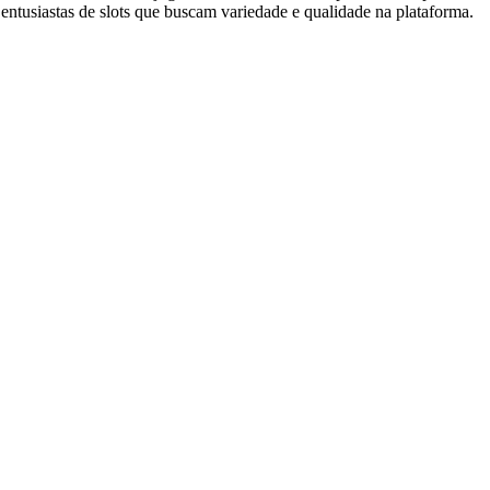
 entusiastas de slots que buscam variedade e qualidade na plataforma.