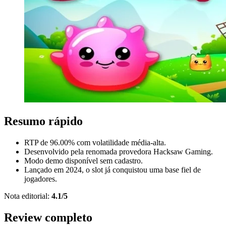
Resumo rápido
RTP de 96.00% com volatilidade média-alta.
Desenvolvido pela renomada provedora Hacksaw Gaming.
Modo demo disponível sem cadastro.
Lançado em 2024, o slot já conquistou uma base fiel de
jogadores.
Nota editorial:
4.1/5
Review completo