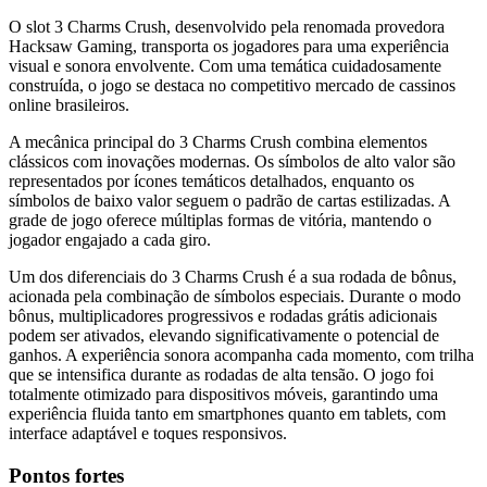
O slot 3 Charms Crush, desenvolvido pela renomada provedora
Hacksaw Gaming, transporta os jogadores para uma experiência
visual e sonora envolvente. Com uma temática cuidadosamente
construída, o jogo se destaca no competitivo mercado de cassinos
online brasileiros.
A mecânica principal do 3 Charms Crush combina elementos
clássicos com inovações modernas. Os símbolos de alto valor são
representados por ícones temáticos detalhados, enquanto os
símbolos de baixo valor seguem o padrão de cartas estilizadas. A
grade de jogo oferece múltiplas formas de vitória, mantendo o
jogador engajado a cada giro.
Um dos diferenciais do 3 Charms Crush é a sua rodada de bônus,
acionada pela combinação de símbolos especiais. Durante o modo
bônus, multiplicadores progressivos e rodadas grátis adicionais
podem ser ativados, elevando significativamente o potencial de
ganhos. A experiência sonora acompanha cada momento, com trilha
que se intensifica durante as rodadas de alta tensão. O jogo foi
totalmente otimizado para dispositivos móveis, garantindo uma
experiência fluida tanto em smartphones quanto em tablets, com
interface adaptável e toques responsivos.
Pontos fortes