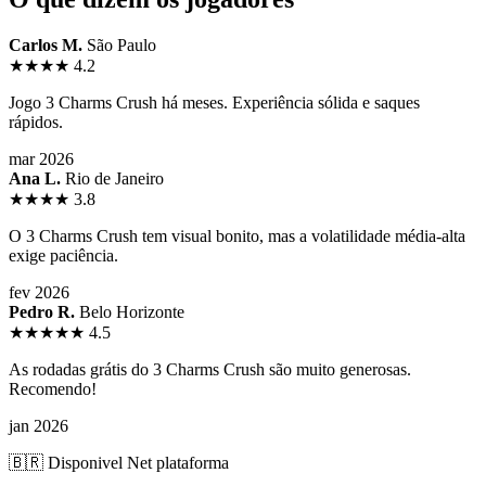
Carlos M.
São Paulo
★★★★
4.2
Jogo 3 Charms Crush há meses. Experiência sólida e saques
rápidos.
mar 2026
Ana L.
Rio de Janeiro
★★★★
3.8
O 3 Charms Crush tem visual bonito, mas a volatilidade média-alta
exige paciência.
fev 2026
Pedro R.
Belo Horizonte
★★★★★
4.5
As rodadas grátis do 3 Charms Crush são muito generosas.
Recomendo!
jan 2026
🇧🇷 Disponivel Net plataforma