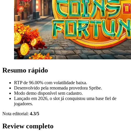
Resumo rápido
RTP de 96.00% com volatilidade baixa.
Desenvolvido pela renomada provedora Spribe.
Modo demo disponível sem cadastro.
Lançado em 2026, o slot já conquistou uma base fiel de
jogadores.
Nota editorial:
4.3/5
Review completo