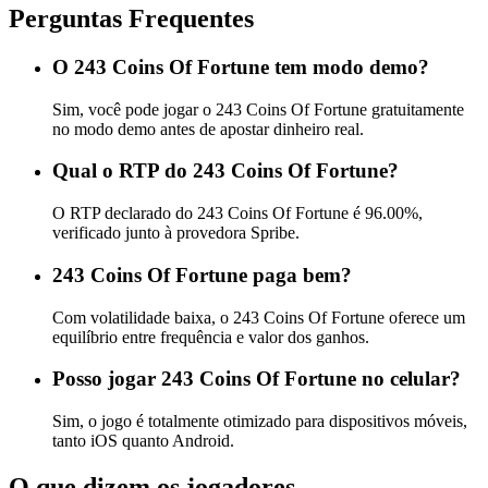
Perguntas Frequentes
O 243 Coins Of Fortune tem modo demo?
Sim, você pode jogar o 243 Coins Of Fortune gratuitamente
no modo demo antes de apostar dinheiro real.
Qual o RTP do 243 Coins Of Fortune?
O RTP declarado do 243 Coins Of Fortune é 96.00%,
verificado junto à provedora Spribe.
243 Coins Of Fortune paga bem?
Com volatilidade baixa, o 243 Coins Of Fortune oferece um
equilíbrio entre frequência e valor dos ganhos.
Posso jogar 243 Coins Of Fortune no celular?
Sim, o jogo é totalmente otimizado para dispositivos móveis,
tanto iOS quanto Android.
O que dizem os jogadores