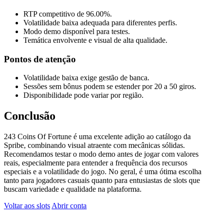
RTP competitivo de 96.00%.
Volatilidade baixa adequada para diferentes perfis.
Modo demo disponível para testes.
Temática envolvente e visual de alta qualidade.
Pontos de atenção
Volatilidade baixa exige gestão de banca.
Sessões sem bônus podem se estender por 20 a 50 giros.
Disponibilidade pode variar por região.
Conclusão
243 Coins Of Fortune é uma excelente adição ao catálogo da
Spribe, combinando visual atraente com mecânicas sólidas.
Recomendamos testar o modo demo antes de jogar com valores
reais, especialmente para entender a frequência dos recursos
especiais e a volatilidade do jogo. No geral, é uma ótima escolha
tanto para jogadores casuais quanto para entusiastas de slots que
buscam variedade e qualidade na plataforma.
Voltar aos slots
Abrir conta