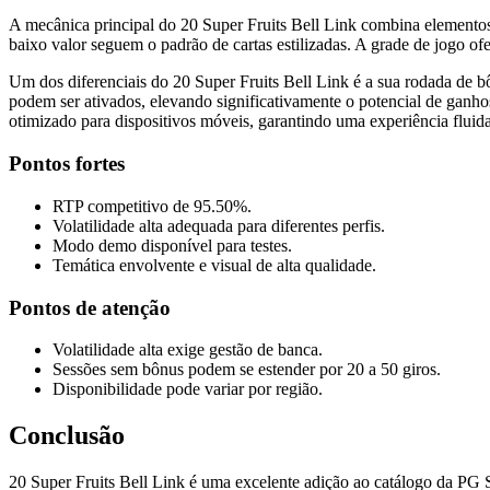
A mecânica principal do 20 Super Fruits Bell Link combina elementos
baixo valor seguem o padrão de cartas estilizadas. A grade de jogo of
Um dos diferenciais do 20 Super Fruits Bell Link é a sua rodada de b
podem ser ativados, elevando significativamente o potencial de ganho
otimizado para dispositivos móveis, garantindo uma experiência fluid
Pontos fortes
RTP competitivo de 95.50%.
Volatilidade alta adequada para diferentes perfis.
Modo demo disponível para testes.
Temática envolvente e visual de alta qualidade.
Pontos de atenção
Volatilidade alta exige gestão de banca.
Sessões sem bônus podem se estender por 20 a 50 giros.
Disponibilidade pode variar por região.
Conclusão
20 Super Fruits Bell Link é uma excelente adição ao catálogo da PG 