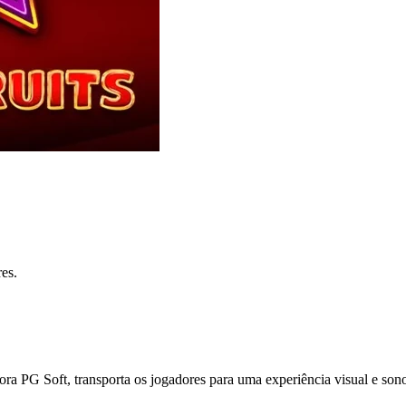
es.
ora PG Soft, transporta os jogadores para uma experiência visual e so