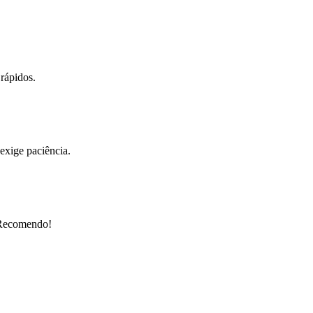
rápidos.
 exige paciência.
. Recomendo!