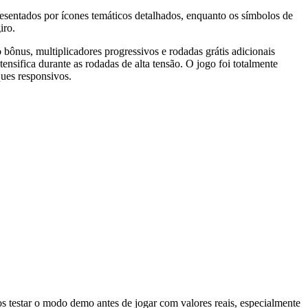
esentados por ícones temáticos detalhados, enquanto os símbolos de
iro.
bônus, multiplicadores progressivos e rodadas grátis adicionais
nsifica durante as rodadas de alta tensão. O jogo foi totalmente
ques responsivos.
 testar o modo demo antes de jogar com valores reais, especialmente