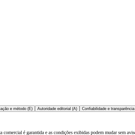
zação e método (E)
Autoridade editorial (A)
Confiabilidade e transparência
ta comercial é garantida e as condições exibidas podem mudar sem avis