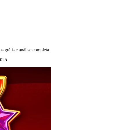
s grátis e análise completa.
025