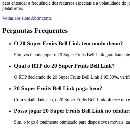
para entender a frequência dos recursos especiais e a volatilidade do
plataforma.
Voltar aos slots
Abrir conta
Perguntas Frequentes
O 20 Super Fruits Bell Link tem modo demo?
Sim, você pode jogar o 20 Super Fruits Bell Link gratuitamente
Qual o RTP do 20 Super Fruits Bell Link?
O RTP declarado do 20 Super Fruits Bell Link é 95.50%, verifi
20 Super Fruits Bell Link paga bem?
Com volatilidade alta, o 20 Super Fruits Bell Link oferece um e
Posso jogar 20 Super Fruits Bell Link no celular
Sim, o jogo é totalmente otimizado para dispositivos móveis, t