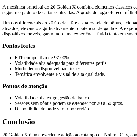
A mecânica principal do 20 Golden X combina elementos clássicos com
seguem o padrão de cartas estilizadas. A grade de jogo oferece múltip
Um dos diferenciais do 20 Golden X é a sua rodada de bônus, acionad
ativados, elevando significativamente o potencial de ganhos. A experi
dispositivos móveis, garantindo uma experiência fluida tanto em smar
Pontos fortes
RTP competitivo de 97.00%.
Volatilidade alta adequada para diferentes perfis.
Modo demo disponível para testes.
Temática envolvente e visual de alta qualidade.
Pontos de atenção
Volatilidade alta exige gestão de banca.
Sessões sem bônus podem se estender por 20 a 50 giros.
Disponibilidade pode variar por região.
Conclusão
20 Golden X é uma excelente adição ao catálogo da Nolimit City, co