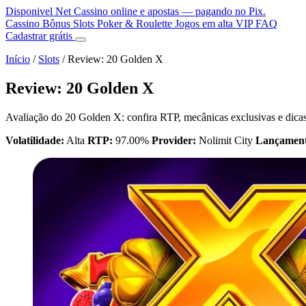
Disponivel Net
Cassino online e apostas — pagando no Pix.
Cassino
Bônus
Slots
Poker & Roulette
Jogos em alta
VIP
FAQ
Cadastrar grátis
Início
/
Slots
/
Review: 20 Golden X
Review: 20 Golden X
Avaliação do 20 Golden X: confira RTP, mecânicas exclusivas e dicas 
Volatilidade:
Alta
RTP:
97.00%
Provider:
Nolimit City
Lançament