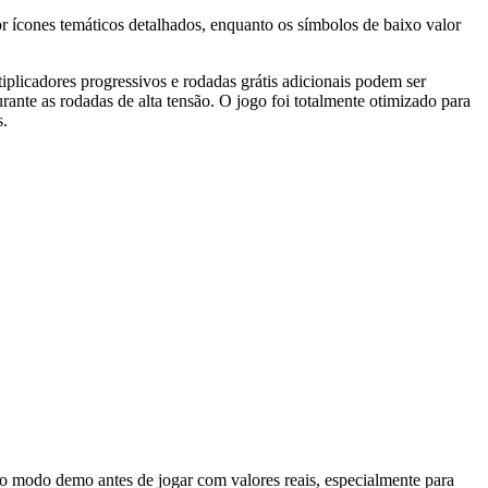
 ícones temáticos detalhados, enquanto os símbolos de baixo valor
licadores progressivos e rodadas grátis adicionais podem ser
ante as rodadas de alta tensão. O jogo foi totalmente otimizado para
s.
o modo demo antes de jogar com valores reais, especialmente para