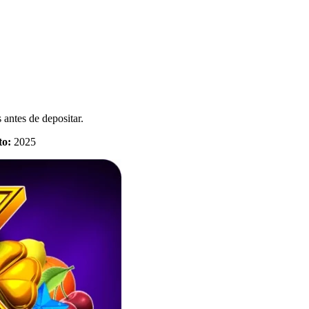
antes de depositar.
o:
2025