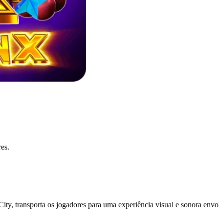
es.
ty, transporta os jogadores para uma experiência visual e sonora env