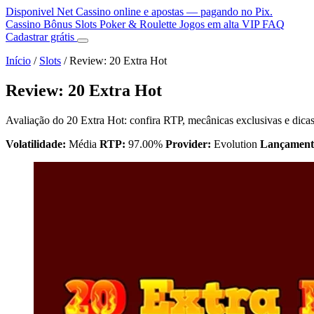
Disponivel Net
Cassino online e apostas — pagando no Pix.
Cassino
Bônus
Slots
Poker & Roulette
Jogos em alta
VIP
FAQ
Cadastrar grátis
Início
/
Slots
/
Review: 20 Extra Hot
Review: 20 Extra Hot
Avaliação do 20 Extra Hot: confira RTP, mecânicas exclusivas e dicas 
Volatilidade:
Média
RTP:
97.00%
Provider:
Evolution
Lançament