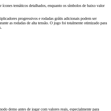
 ícones temáticos detalhados, enquanto os símbolos de baixo valor
plicadores progressivos e rodadas grátis adicionais podem ser
ante as rodadas de alta tensão. O jogo foi totalmente otimizado para
s.
odo demo antes de jogar com valores reais, especialmente para