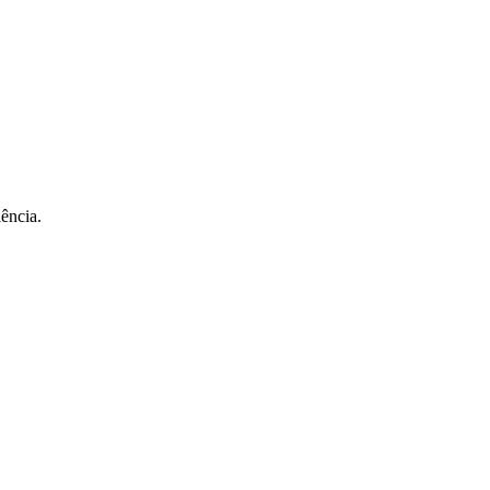
ência.