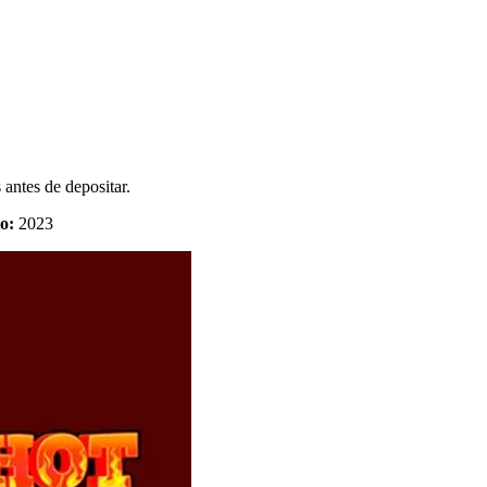
antes de depositar.
o:
2023