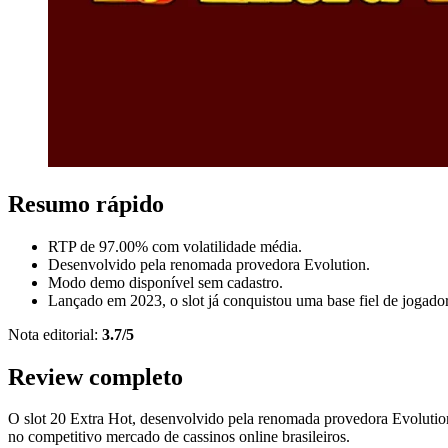
Resumo rápido
RTP de 97.00% com volatilidade média.
Desenvolvido pela renomada provedora Evolution.
Modo demo disponível sem cadastro.
Lançado em 2023, o slot já conquistou uma base fiel de jogador
Nota editorial:
3.7/5
Review completo
O slot 20 Extra Hot, desenvolvido pela renomada provedora Evolution
no competitivo mercado de cassinos online brasileiros.