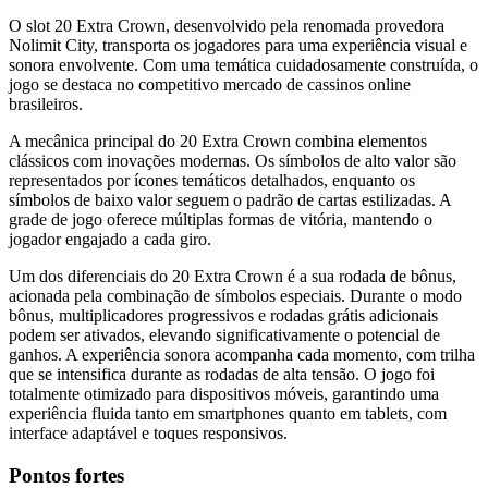
O slot 20 Extra Crown, desenvolvido pela renomada provedora
Nolimit City, transporta os jogadores para uma experiência visual e
sonora envolvente. Com uma temática cuidadosamente construída, o
jogo se destaca no competitivo mercado de cassinos online
brasileiros.
A mecânica principal do 20 Extra Crown combina elementos
clássicos com inovações modernas. Os símbolos de alto valor são
representados por ícones temáticos detalhados, enquanto os
símbolos de baixo valor seguem o padrão de cartas estilizadas. A
grade de jogo oferece múltiplas formas de vitória, mantendo o
jogador engajado a cada giro.
Um dos diferenciais do 20 Extra Crown é a sua rodada de bônus,
acionada pela combinação de símbolos especiais. Durante o modo
bônus, multiplicadores progressivos e rodadas grátis adicionais
podem ser ativados, elevando significativamente o potencial de
ganhos. A experiência sonora acompanha cada momento, com trilha
que se intensifica durante as rodadas de alta tensão. O jogo foi
totalmente otimizado para dispositivos móveis, garantindo uma
experiência fluida tanto em smartphones quanto em tablets, com
interface adaptável e toques responsivos.
Pontos fortes