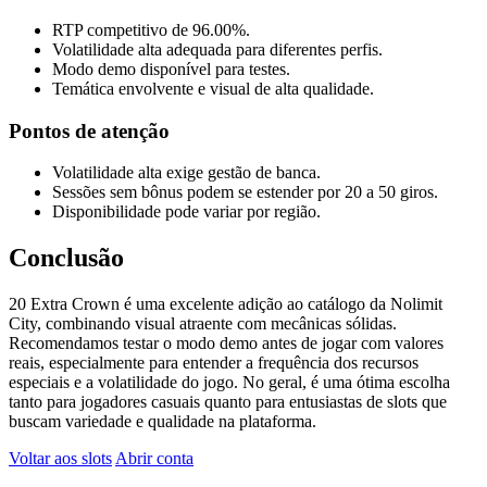
RTP competitivo de 96.00%.
Volatilidade alta adequada para diferentes perfis.
Modo demo disponível para testes.
Temática envolvente e visual de alta qualidade.
Pontos de atenção
Volatilidade alta exige gestão de banca.
Sessões sem bônus podem se estender por 20 a 50 giros.
Disponibilidade pode variar por região.
Conclusão
20 Extra Crown é uma excelente adição ao catálogo da Nolimit
City, combinando visual atraente com mecânicas sólidas.
Recomendamos testar o modo demo antes de jogar com valores
reais, especialmente para entender a frequência dos recursos
especiais e a volatilidade do jogo. No geral, é uma ótima escolha
tanto para jogadores casuais quanto para entusiastas de slots que
buscam variedade e qualidade na plataforma.
Voltar aos slots
Abrir conta