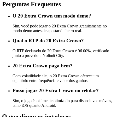
Perguntas Frequentes
O 20 Extra Crown tem modo demo?
Sim, você pode jogar o 20 Extra Crown gratuitamente no
modo demo antes de apostar dinheiro real.
Qual o RTP do 20 Extra Crown?
O RTP declarado do 20 Extra Crown é 96.00%, verificado
junto à provedora Nolimit City.
20 Extra Crown paga bem?
Com volatilidade alta, o 20 Extra Crown oferece um
equilíbrio entre frequência e valor dos ganhos.
Posso jogar 20 Extra Crown no celular?
Sim, o jogo é totalmente otimizado para dispositivos móveis,
tanto iOS quanto Android.
O que dizem os jogadores