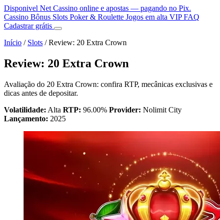
Disponivel Net
Cassino online e apostas — pagando no Pix.
Cassino
Bônus
Slots
Poker & Roulette
Jogos em alta
VIP
FAQ
Cadastrar grátis
Início
/
Slots
/
Review: 20 Extra Crown
Review: 20 Extra Crown
Avaliação do 20 Extra Crown: confira RTP, mecânicas exclusivas e
dicas antes de depositar.
Volatilidade:
Alta
RTP:
96.00%
Provider:
Nolimit City
Lançamento:
2025