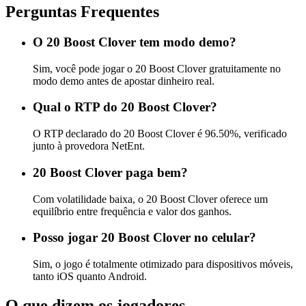
Perguntas Frequentes
O 20 Boost Clover tem modo demo?
Sim, você pode jogar o 20 Boost Clover gratuitamente no
modo demo antes de apostar dinheiro real.
Qual o RTP do 20 Boost Clover?
O RTP declarado do 20 Boost Clover é 96.50%, verificado
junto à provedora NetEnt.
20 Boost Clover paga bem?
Com volatilidade baixa, o 20 Boost Clover oferece um
equilíbrio entre frequência e valor dos ganhos.
Posso jogar 20 Boost Clover no celular?
Sim, o jogo é totalmente otimizado para dispositivos móveis,
tanto iOS quanto Android.
O que dizem os jogadores