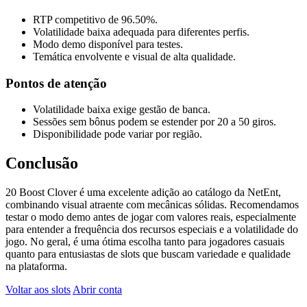
RTP competitivo de 96.50%.
Volatilidade baixa adequada para diferentes perfis.
Modo demo disponível para testes.
Temática envolvente e visual de alta qualidade.
Pontos de atenção
Volatilidade baixa exige gestão de banca.
Sessões sem bônus podem se estender por 20 a 50 giros.
Disponibilidade pode variar por região.
Conclusão
20 Boost Clover é uma excelente adição ao catálogo da NetEnt,
combinando visual atraente com mecânicas sólidas. Recomendamos
testar o modo demo antes de jogar com valores reais, especialmente
para entender a frequência dos recursos especiais e a volatilidade do
jogo. No geral, é uma ótima escolha tanto para jogadores casuais
quanto para entusiastas de slots que buscam variedade e qualidade
na plataforma.
Voltar aos slots
Abrir conta