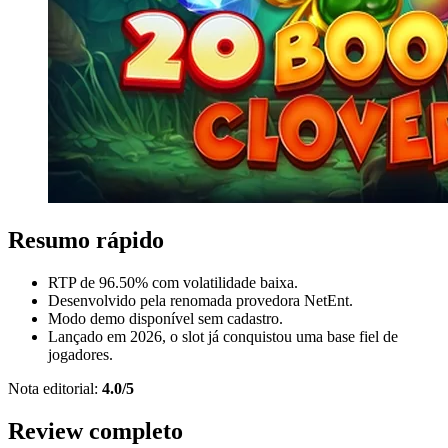
Resumo rápido
RTP de 96.50% com volatilidade baixa.
Desenvolvido pela renomada provedora NetEnt.
Modo demo disponível sem cadastro.
Lançado em 2026, o slot já conquistou uma base fiel de
jogadores.
Nota editorial:
4.0/5
Review completo