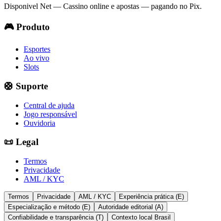
Disponivel Net — Cassino online e apostas — pagando no Pix.
🎮
Produto
Esportes
Ao vivo
Slots
🛟
Suporte
Central de ajuda
Jogo responsável
Ouvidoria
📜
Legal
Termos
Privacidade
AML / KYC
Termos
Privacidade
AML / KYC
Experiência prática (E)
Especialização e método (E)
Autoridade editorial (A)
Confiabilidade e transparência (T)
Contexto local Brasil