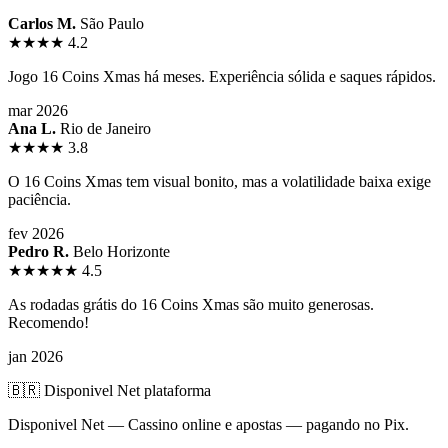
Carlos M.
São Paulo
★★★★
4.2
Jogo 16 Coins Xmas há meses. Experiência sólida e saques rápidos.
mar 2026
Ana L.
Rio de Janeiro
★★★★
3.8
O 16 Coins Xmas tem visual bonito, mas a volatilidade baixa exige
paciência.
fev 2026
Pedro R.
Belo Horizonte
★★★★★
4.5
As rodadas grátis do 16 Coins Xmas são muito generosas.
Recomendo!
jan 2026
🇧🇷 Disponivel Net plataforma
Disponivel Net — Cassino online e apostas — pagando no Pix.