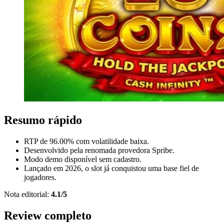
Resumo rápido
RTP de 96.00% com volatilidade baixa.
Desenvolvido pela renomada provedora Spribe.
Modo demo disponível sem cadastro.
Lançado em 2026, o slot já conquistou uma base fiel de
jogadores.
Nota editorial:
4.1/5
Review completo