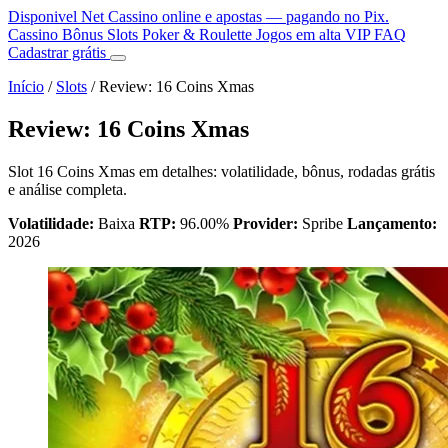
Disponivel Net
Cassino online e apostas — pagando no Pix.
Cassino
Bônus
Slots
Poker & Roulette
Jogos em alta
VIP
FAQ
Cadastrar grátis
Início
/
Slots
/
Review: 16 Coins Xmas
Review: 16 Coins Xmas
Slot 16 Coins Xmas em detalhes: volatilidade, bônus, rodadas grátis
e análise completa.
Volatilidade:
Baixa
RTP:
96.00%
Provider:
Spribe
Lançamento:
2026