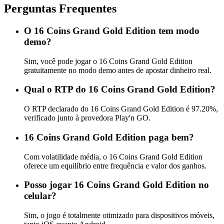
Perguntas Frequentes
O 16 Coins Grand Gold Edition tem modo
demo?
Sim, você pode jogar o 16 Coins Grand Gold Edition
gratuitamente no modo demo antes de apostar dinheiro real.
Qual o RTP do 16 Coins Grand Gold Edition?
O RTP declarado do 16 Coins Grand Gold Edition é 97.20%,
verificado junto à provedora Play'n GO.
16 Coins Grand Gold Edition paga bem?
Com volatilidade média, o 16 Coins Grand Gold Edition
oferece um equilíbrio entre frequência e valor dos ganhos.
Posso jogar 16 Coins Grand Gold Edition no
celular?
Sim, o jogo é totalmente otimizado para dispositivos móveis,