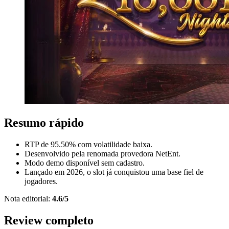
Resumo rápido
RTP de 95.50% com volatilidade baixa.
Desenvolvido pela renomada provedora NetEnt.
Modo demo disponível sem cadastro.
Lançado em 2026, o slot já conquistou uma base fiel de
jogadores.
Nota editorial:
4.6/5
Review completo