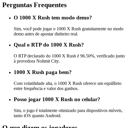
Perguntas Frequentes
O 1000 X Rush tem modo demo?
Sim, você pode jogar o 1000 X Rush gratuitamente no modo
demo antes de apostar dinheiro real.
Qual o RTP do 1000 X Rush?
O RTP declarado do 1000 X Rush é 96.50%, verificado junto
à provedora Nolimit City.
1000 X Rush paga bem?
Com volatilidade alta, o 1000 X Rush oferece um equilíbrio
entre frequência e valor dos ganhos.
Posso jogar 1000 X Rush no celular?
Sim, o jogo é totalmente otimizado para dispositivos móveis,
tanto iOS quanto Android.
O que dizem os jogadores