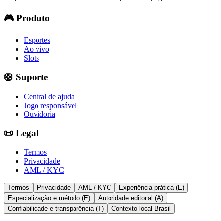
🎮
Produto
Esportes
Ao vivo
Slots
🛟
Suporte
Central de ajuda
Jogo responsável
Ouvidoria
📜
Legal
Termos
Privacidade
AML / KYC
Termos
Privacidade
AML / KYC
Experiência prática (E)
Especialização e método (E)
Autoridade editorial (A)
Confiabilidade e transparência (T)
Contexto local Brasil