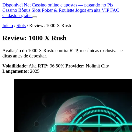
Disponivel Net
Cassino online e apostas — pagando no Pix.
Cassino
Bônus
Slots
Poker & Roulette
Jogos em alta
VIP
FAQ
Cadastrar grátis
Início
/
Slots
/
Review: 1000 X Rush
Review: 1000 X Rush
Avaliação do 1000 X Rush: confira RTP, mecânicas exclusivas e
dicas antes de depositar.
Volatilidade:
Alta
RTP:
96.50%
Provider:
Nolimit City
Lançamento:
2025