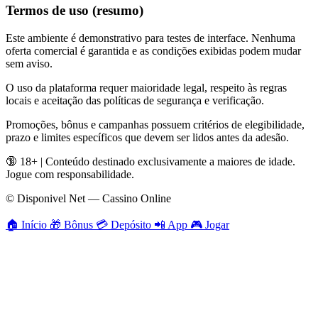
Termos de uso (resumo)
Este ambiente é demonstrativo para testes de interface. Nenhuma
oferta comercial é garantida e as condições exibidas podem mudar
sem aviso.
O uso da plataforma requer maioridade legal, respeito às regras
locais e aceitação das políticas de segurança e verificação.
Promoções, bônus e campanhas possuem critérios de elegibilidade,
prazo e limites específicos que devem ser lidos antes da adesão.
🔞 18+ | Conteúdo destinado exclusivamente a maiores de idade.
Jogue com responsabilidade.
© Disponivel Net — Cassino Online
🏠
Início
🎁
Bônus
💳
Depósito
📲
App
🎮
Jogar