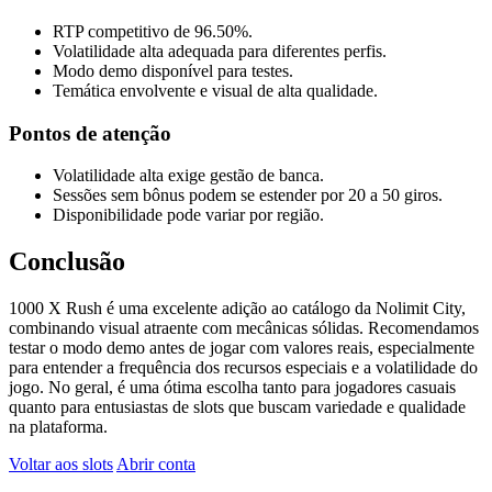
RTP competitivo de 96.50%.
Volatilidade alta adequada para diferentes perfis.
Modo demo disponível para testes.
Temática envolvente e visual de alta qualidade.
Pontos de atenção
Volatilidade alta exige gestão de banca.
Sessões sem bônus podem se estender por 20 a 50 giros.
Disponibilidade pode variar por região.
Conclusão
1000 X Rush é uma excelente adição ao catálogo da Nolimit City,
combinando visual atraente com mecânicas sólidas. Recomendamos
testar o modo demo antes de jogar com valores reais, especialmente
para entender a frequência dos recursos especiais e a volatilidade do
jogo. No geral, é uma ótima escolha tanto para jogadores casuais
quanto para entusiastas de slots que buscam variedade e qualidade
na plataforma.
Voltar aos slots
Abrir conta