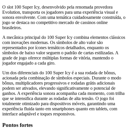
O slot 100 Super Icy, desenvolvido pela renomada provedora
Evolution, transporta os jogadores para uma experiência visual e
sonora envolvente. Com uma temática cuidadosamente construída, o
jogo se destaca no competitivo mercado de cassinos online
brasileiros.
A mecânica principal do 100 Super Icy combina elementos clássicos
com inovações modernas. Os símbolos de alto valor são
representados por ícones temáticos detalhados, enquanto os
símbolos de baixo valor seguem o padrão de cartas estilizadas. A
grade de jogo oferece múltiplas formas de vitória, mantendo o
jogador engajado a cada giro.
Um dos diferenciais do 100 Super Icy é a sua rodada de bônus,
acionada pela combinação de símbolos especiais. Durante o modo
bônus, multiplicadores progressivos e rodadas grátis adicionais
podem ser ativados, elevando significativamente o potencial de
ganhos. A experiência sonora acompanha cada momento, com trilha
que se intensifica durante as rodadas de alta tensão. O jogo foi
totalmente otimizado para dispositivos móveis, garantindo uma
experiência fluida tanto em smartphones quanto em tablets, com
interface adaptável e toques responsivos.
Pontos fortes