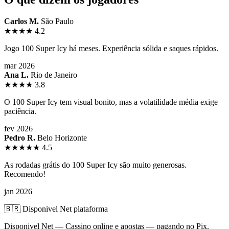
Carlos M.
São Paulo
★★★★
4.2
Jogo 100 Super Icy há meses. Experiência sólida e saques rápidos.
mar 2026
Ana L.
Rio de Janeiro
★★★★
3.8
O 100 Super Icy tem visual bonito, mas a volatilidade média exige
paciência.
fev 2026
Pedro R.
Belo Horizonte
★★★★★
4.5
As rodadas grátis do 100 Super Icy são muito generosas.
Recomendo!
jan 2026
🇧🇷 Disponivel Net plataforma
Disponivel Net — Cassino online e apostas — pagando no Pix.