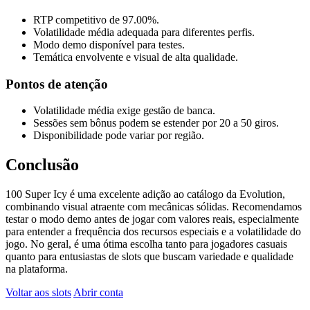
RTP competitivo de 97.00%.
Volatilidade média adequada para diferentes perfis.
Modo demo disponível para testes.
Temática envolvente e visual de alta qualidade.
Pontos de atenção
Volatilidade média exige gestão de banca.
Sessões sem bônus podem se estender por 20 a 50 giros.
Disponibilidade pode variar por região.
Conclusão
100 Super Icy é uma excelente adição ao catálogo da Evolution,
combinando visual atraente com mecânicas sólidas. Recomendamos
testar o modo demo antes de jogar com valores reais, especialmente
para entender a frequência dos recursos especiais e a volatilidade do
jogo. No geral, é uma ótima escolha tanto para jogadores casuais
quanto para entusiastas de slots que buscam variedade e qualidade
na plataforma.
Voltar aos slots
Abrir conta