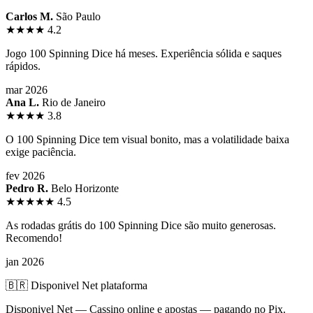
Carlos M.
São Paulo
★★★★
4.2
Jogo 100 Spinning Dice há meses. Experiência sólida e saques
rápidos.
mar 2026
Ana L.
Rio de Janeiro
★★★★
3.8
O 100 Spinning Dice tem visual bonito, mas a volatilidade baixa
exige paciência.
fev 2026
Pedro R.
Belo Horizonte
★★★★★
4.5
As rodadas grátis do 100 Spinning Dice são muito generosas.
Recomendo!
jan 2026
🇧🇷 Disponivel Net plataforma
Disponivel Net — Cassino online e apostas — pagando no Pix.