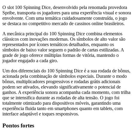
O slot 100 Spinning Dice, desenvolvido pela renomada provedora
Spribe, transporta os jogadores para uma experiência visual e sonora
envolvente. Com uma temática cuidadosamente construída, o jogo
se destaca no competitivo mercado de cassinos online brasileiros.
A mecânica principal do 100 Spinning Dice combina elementos
clássicos com inovações modernas. Os símbolos de alto valor são
representados por ícones temáticos detalhados, enquanto os
símbolos de baixo valor seguem o padrão de cartas estilizadas. A
grade de jogo oferece múltiplas formas de vitória, mantendo o
jogador engajado a cada giro.
Um dos diferenciais do 100 Spinning Dice é a sua rodada de bônus,
acionada pela combinação de símbolos especiais. Durante o modo
bônus, multiplicadores progressivos e rodadas grátis adicionais
podem ser ativados, elevando significativamente o potencial de
ganhos. A experiência sonora acompanha cada momento, com trilha
que se intensifica durante as rodadas de alta tensão. O jogo foi
totalmente otimizado para dispositivos móveis, garantindo uma
experiência fluida tanto em smartphones quanto em tablets, com
interface adaptável e toques responsivos.
Pontos fortes