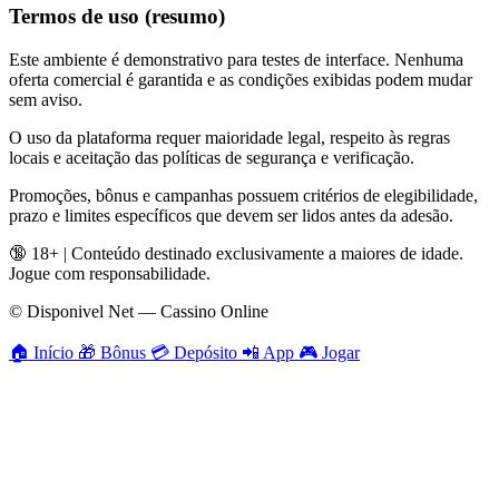
Termos de uso (resumo)
Este ambiente é demonstrativo para testes de interface. Nenhuma
oferta comercial é garantida e as condições exibidas podem mudar
sem aviso.
O uso da plataforma requer maioridade legal, respeito às regras
locais e aceitação das políticas de segurança e verificação.
Promoções, bônus e campanhas possuem critérios de elegibilidade,
prazo e limites específicos que devem ser lidos antes da adesão.
🔞 18+ | Conteúdo destinado exclusivamente a maiores de idade.
Jogue com responsabilidade.
© Disponivel Net — Cassino Online
🏠
Início
🎁
Bônus
💳
Depósito
📲
App
🎮
Jogar