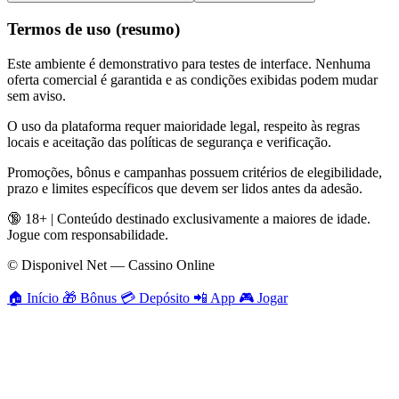
Termos de uso (resumo)
Este ambiente é demonstrativo para testes de interface. Nenhuma
oferta comercial é garantida e as condições exibidas podem mudar
sem aviso.
O uso da plataforma requer maioridade legal, respeito às regras
locais e aceitação das políticas de segurança e verificação.
Promoções, bônus e campanhas possuem critérios de elegibilidade,
prazo e limites específicos que devem ser lidos antes da adesão.
🔞 18+ | Conteúdo destinado exclusivamente a maiores de idade.
Jogue com responsabilidade.
© Disponivel Net — Cassino Online
🏠
Início
🎁
Bônus
💳
Depósito
📲
App
🎮
Jogar