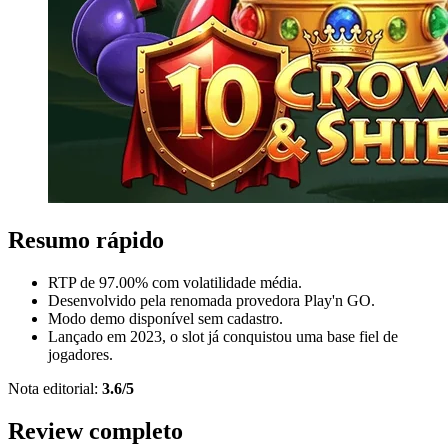
Resumo rápido
RTP de 97.00% com volatilidade média.
Desenvolvido pela renomada provedora Play'n GO.
Modo demo disponível sem cadastro.
Lançado em 2023, o slot já conquistou uma base fiel de
jogadores.
Nota editorial:
3.6/5
Review completo