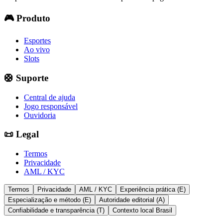
🎮
Produto
Esportes
Ao vivo
Slots
🛟
Suporte
Central de ajuda
Jogo responsável
Ouvidoria
📜
Legal
Termos
Privacidade
AML / KYC
Termos
Privacidade
AML / KYC
Experiência prática (E)
Especialização e método (E)
Autoridade editorial (A)
Confiabilidade e transparência (T)
Contexto local Brasil