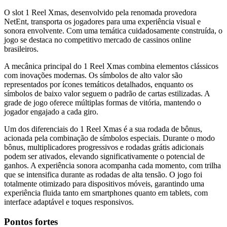
O slot 1 Reel Xmas, desenvolvido pela renomada provedora
NetEnt, transporta os jogadores para uma experiência visual e
sonora envolvente. Com uma temática cuidadosamente construída, o
jogo se destaca no competitivo mercado de cassinos online
brasileiros.
A mecânica principal do 1 Reel Xmas combina elementos clássicos
com inovações modernas. Os símbolos de alto valor são
representados por ícones temáticos detalhados, enquanto os
símbolos de baixo valor seguem o padrão de cartas estilizadas. A
grade de jogo oferece múltiplas formas de vitória, mantendo o
jogador engajado a cada giro.
Um dos diferenciais do 1 Reel Xmas é a sua rodada de bônus,
acionada pela combinação de símbolos especiais. Durante o modo
bônus, multiplicadores progressivos e rodadas grátis adicionais
podem ser ativados, elevando significativamente o potencial de
ganhos. A experiência sonora acompanha cada momento, com trilha
que se intensifica durante as rodadas de alta tensão. O jogo foi
totalmente otimizado para dispositivos móveis, garantindo uma
experiência fluida tanto em smartphones quanto em tablets, com
interface adaptável e toques responsivos.
Pontos fortes