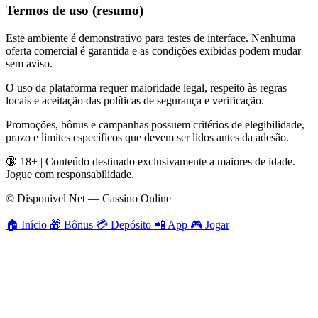
Termos de uso (resumo)
Este ambiente é demonstrativo para testes de interface. Nenhuma
oferta comercial é garantida e as condições exibidas podem mudar
sem aviso.
O uso da plataforma requer maioridade legal, respeito às regras
locais e aceitação das políticas de segurança e verificação.
Promoções, bônus e campanhas possuem critérios de elegibilidade,
prazo e limites específicos que devem ser lidos antes da adesão.
🔞 18+ | Conteúdo destinado exclusivamente a maiores de idade.
Jogue com responsabilidade.
© Disponivel Net — Cassino Online
🏠
Início
🎁
Bônus
💳
Depósito
📲
App
🎮
Jogar