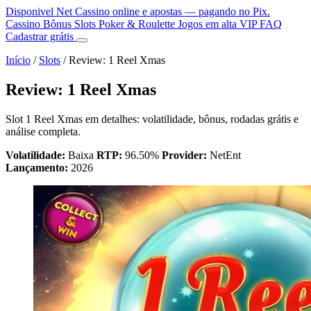
Disponivel Net
Cassino online e apostas — pagando no Pix.
Cassino
Bônus
Slots
Poker & Roulette
Jogos em alta
VIP
FAQ
Cadastrar grátis
Início
/
Slots
/
Review: 1 Reel Xmas
Review: 1 Reel Xmas
Slot 1 Reel Xmas em detalhes: volatilidade, bônus, rodadas grátis e
análise completa.
Volatilidade:
Baixa
RTP:
96.50%
Provider:
NetEnt
Lançamento:
2026