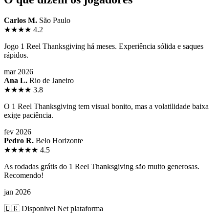
Carlos M.
São Paulo
★★★★
4.2
Jogo 1 Reel Thanksgiving há meses. Experiência sólida e saques
rápidos.
mar 2026
Ana L.
Rio de Janeiro
★★★★
3.8
O 1 Reel Thanksgiving tem visual bonito, mas a volatilidade baixa
exige paciência.
fev 2026
Pedro R.
Belo Horizonte
★★★★★
4.5
As rodadas grátis do 1 Reel Thanksgiving são muito generosas.
Recomendo!
jan 2026
🇧🇷 Disponivel Net plataforma