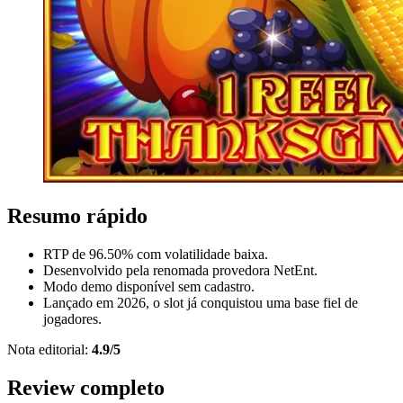
Resumo rápido
RTP de 96.50% com volatilidade baixa.
Desenvolvido pela renomada provedora NetEnt.
Modo demo disponível sem cadastro.
Lançado em 2026, o slot já conquistou uma base fiel de
jogadores.
Nota editorial:
4.9/5
Review completo