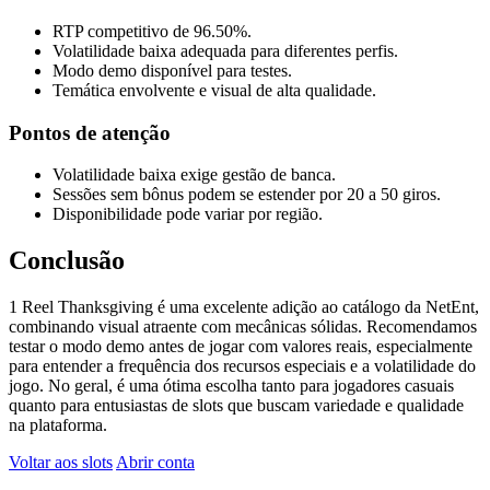
RTP competitivo de 96.50%.
Volatilidade baixa adequada para diferentes perfis.
Modo demo disponível para testes.
Temática envolvente e visual de alta qualidade.
Pontos de atenção
Volatilidade baixa exige gestão de banca.
Sessões sem bônus podem se estender por 20 a 50 giros.
Disponibilidade pode variar por região.
Conclusão
1 Reel Thanksgiving é uma excelente adição ao catálogo da NetEnt,
combinando visual atraente com mecânicas sólidas. Recomendamos
testar o modo demo antes de jogar com valores reais, especialmente
para entender a frequência dos recursos especiais e a volatilidade do
jogo. No geral, é uma ótima escolha tanto para jogadores casuais
quanto para entusiastas de slots que buscam variedade e qualidade
na plataforma.
Voltar aos slots
Abrir conta