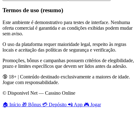
Termos de uso (resumo)
Este ambiente é demonstrativo para testes de interface. Nenhuma
oferta comercial é garantida e as condições exibidas podem mudar
sem aviso.
O uso da plataforma requer maioridade legal, respeito às regras
locais e aceitação das políticas de segurança e verificação.
Promoções, bônus e campanhas possuem critérios de elegibilidade,
prazo e limites específicos que devem ser lidos antes da adesão.
🔞 18+ | Conteúdo destinado exclusivamente a maiores de idade.
Jogue com responsabilidade.
© Disponivel Net — Cassino Online
🏠
Início
🎁
Bônus
💳
Depósito
📲
App
🎮
Jogar