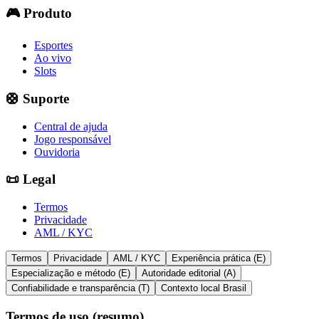
🎮
Produto
Esportes
Ao vivo
Slots
🛟
Suporte
Central de ajuda
Jogo responsável
Ouvidoria
📜
Legal
Termos
Privacidade
AML / KYC
Termos
Privacidade
AML / KYC
Experiência prática (E)
Especialização e método (E)
Autoridade editorial (A)
Confiabilidade e transparência (T)
Contexto local Brasil
Termos de uso (resumo)