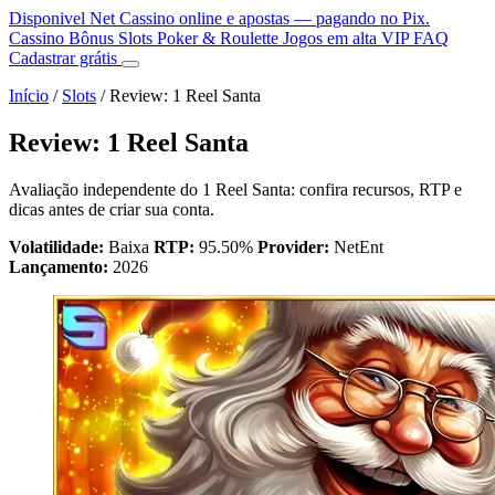
Disponivel Net
Cassino online e apostas — pagando no Pix.
Cassino
Bônus
Slots
Poker & Roulette
Jogos em alta
VIP
FAQ
Cadastrar grátis
Início
/
Slots
/
Review: 1 Reel Santa
Review: 1 Reel Santa
Avaliação independente do 1 Reel Santa: confira recursos, RTP e
dicas antes de criar sua conta.
Volatilidade:
Baixa
RTP:
95.50%
Provider:
NetEnt
Lançamento:
2026