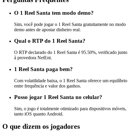
O 1 Reel Santa tem modo demo?
Sim, você pode jogar o 1 Reel Santa gratuitamente no modo
demo antes de apostar dinheiro real.
Qual o RTP do 1 Reel Santa?
O RTP declarado do 1 Reel Santa é 95.50%, verificado junto
à provedora NetEnt.
1 Reel Santa paga bem?
Com volatilidade baixa, o 1 Reel Santa oferece um equilíbrio
entre frequência e valor dos ganhos.
Posso jogar 1 Reel Santa no celular?
Sim, o jogo é totalmente otimizado para dispositivos móveis,
tanto iOS quanto Android.
O que dizem os jogadores