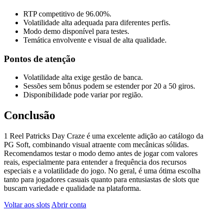
RTP competitivo de 96.00%.
Volatilidade alta adequada para diferentes perfis.
Modo demo disponível para testes.
Temática envolvente e visual de alta qualidade.
Pontos de atenção
Volatilidade alta exige gestão de banca.
Sessões sem bônus podem se estender por 20 a 50 giros.
Disponibilidade pode variar por região.
Conclusão
1 Reel Patricks Day Craze é uma excelente adição ao catálogo da
PG Soft, combinando visual atraente com mecânicas sólidas.
Recomendamos testar o modo demo antes de jogar com valores
reais, especialmente para entender a frequência dos recursos
especiais e a volatilidade do jogo. No geral, é uma ótima escolha
tanto para jogadores casuais quanto para entusiastas de slots que
buscam variedade e qualidade na plataforma.
Voltar aos slots
Abrir conta