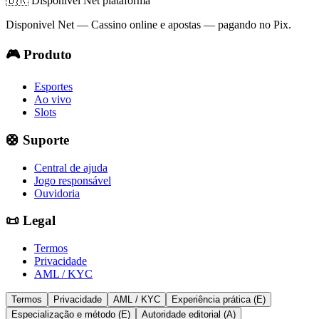
🇧🇷 Disponivel Net plataforma
Disponivel Net — Cassino online e apostas — pagando no Pix.
🎮
Produto
Esportes
Ao vivo
Slots
🛟
Suporte
Central de ajuda
Jogo responsável
Ouvidoria
📜
Legal
Termos
Privacidade
AML / KYC
Termos
Privacidade
AML / KYC
Experiência prática (E)
Especialização e método (E)
Autoridade editorial (A)