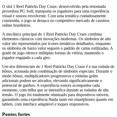
O slot 1 Reel Patricks Day Craze, desenvolvido pela renomada
provedora PG Soft, transporta os jogadores para uma experiência
visual e sonora envolvente. Com uma temática cuidadosamente
construída, o jogo se destaca no competitivo mercado de cassinos
online brasileiros.
A mecânica principal do 1 Reel Patricks Day Craze combina
elementos clássicos com inovações modernas. Os símbolos de alto
valor são representados por ícones temáticos detalhados, enquanto
os símbolos de baixo valor seguem o padrão de cartas estilizadas. A
grade de jogo oferece múltiplas formas de vitória, mantendo o
jogador engajado a cada giro.
Um dos diferenciais do 1 Reel Patricks Day Craze é a sua rodada de
bônus, acionada pela combinação de símbolos especiais. Durante o
modo bônus, multiplicadores progressivos e rodadas grátis
adicionais podem ser ativados, elevando significativamente o
potencial de ganhos. A experiência sonora acompanha cada
momento, com trilha que se intensifica durante as rodadas de alta
tensão. O jogo foi totalmente otimizado para dispositivos móveis,
garantindo uma experiência fluida tanto em smartphones quanto em
tablets, com interface adaptável e toques responsivos.
Pontos fortes