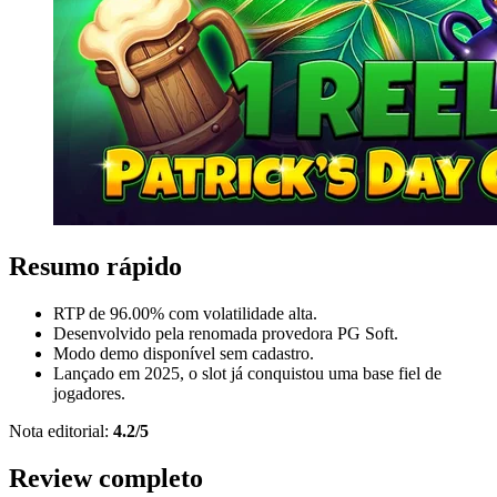
Resumo rápido
RTP de 96.00% com volatilidade alta.
Desenvolvido pela renomada provedora PG Soft.
Modo demo disponível sem cadastro.
Lançado em 2025, o slot já conquistou uma base fiel de
jogadores.
Nota editorial:
4.2/5
Review completo