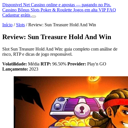
Disponivel Net
Cassino online e apostas — pagando no Pix.
Cassino
Bônus
Slots
Poker & Roulette
Jogos em alta
VIP
FAQ
Cadastrar grátis
Início
/
Slots
/
Review: Sun Treasure Hold And Win
Review: Sun Treasure Hold And Win
Slot Sun Treasure Hold And Win: guia completo com análise de
risco, RTP e dicas de jogo responsável.
Volatilidade:
Média
RTP:
96.50%
Provider:
Play'n GO
Lançamento:
2023