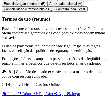
Especialização e método (E)
Autoridade editorial (A)
Confiabilidade e transparência (T)
Contexto local Brasil
Termos de uso (resumo)
Este ambiente é demonstrativo para testes de interface. Nenhuma
oferta comercial é garantida e as condições exibidas podem mudar
sem aviso.
O uso da plataforma requer maioridade legal, respeito às regras
locais e aceitação das políticas de segurança e verificação.
Promoções, bônus e campanhas possuem critérios de elegibilidade,
prazo e limites específicos que devem ser lidos antes da adesão.
🔞 18+ | Conteúdo destinado exclusivamente a maiores de idade.
Jogue com responsabilidade.
© Disponivel Net — Cassino Online
🏠
Início
🎁
Bônus
💳
Depósito
📲
App
🎮
Jogar