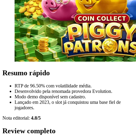
Resumo rápido
RTP de 96.50% com volatilidade média.
Desenvolvido pela renomada provedora Evolution.
Modo demo disponível sem cadastro.
Lançado em 2023, o slot já conquistou uma base fiel de
jogadores.
Nota editorial:
4.8/5
Review completo