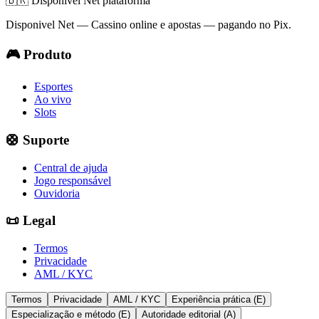
🇧🇷 Disponivel Net plataforma
Disponivel Net — Cassino online e apostas — pagando no Pix.
🎮
Produto
Esportes
Ao vivo
Slots
🛟
Suporte
Central de ajuda
Jogo responsável
Ouvidoria
📜
Legal
Termos
Privacidade
AML / KYC
Termos
Privacidade
AML / KYC
Experiência prática (E)
Especialização e método (E)
Autoridade editorial (A)