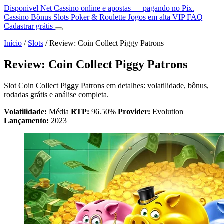
Disponivel Net
Cassino online e apostas — pagando no Pix.
Cassino
Bônus
Slots
Poker & Roulette
Jogos em alta
VIP
FAQ
Cadastrar grátis
Início
/
Slots
/
Review: Coin Collect Piggy Patrons
Review: Coin Collect Piggy Patrons
Slot Coin Collect Piggy Patrons em detalhes: volatilidade, bônus,
rodadas grátis e análise completa.
Volatilidade:
Média
RTP:
96.50%
Provider:
Evolution
Lançamento:
2023