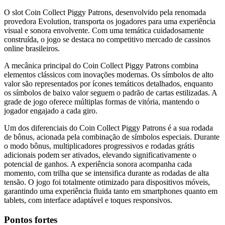
O slot Coin Collect Piggy Patrons, desenvolvido pela renomada
provedora Evolution, transporta os jogadores para uma experiência
visual e sonora envolvente. Com uma temática cuidadosamente
construída, o jogo se destaca no competitivo mercado de cassinos
online brasileiros.
A mecânica principal do Coin Collect Piggy Patrons combina
elementos clássicos com inovações modernas. Os símbolos de alto
valor são representados por ícones temáticos detalhados, enquanto
os símbolos de baixo valor seguem o padrão de cartas estilizadas. A
grade de jogo oferece múltiplas formas de vitória, mantendo o
jogador engajado a cada giro.
Um dos diferenciais do Coin Collect Piggy Patrons é a sua rodada
de bônus, acionada pela combinação de símbolos especiais. Durante
o modo bônus, multiplicadores progressivos e rodadas grátis
adicionais podem ser ativados, elevando significativamente o
potencial de ganhos. A experiência sonora acompanha cada
momento, com trilha que se intensifica durante as rodadas de alta
tensão. O jogo foi totalmente otimizado para dispositivos móveis,
garantindo uma experiência fluida tanto em smartphones quanto em
tablets, com interface adaptável e toques responsivos.
Pontos fortes