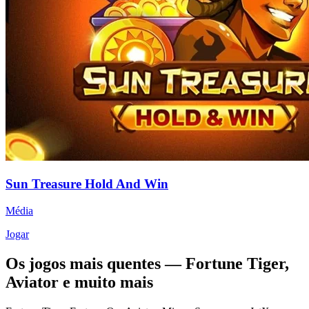
Sun Treasure Hold And Win
Média
Jogar
Os jogos mais quentes — Fortune Tiger,
Aviator e muito mais