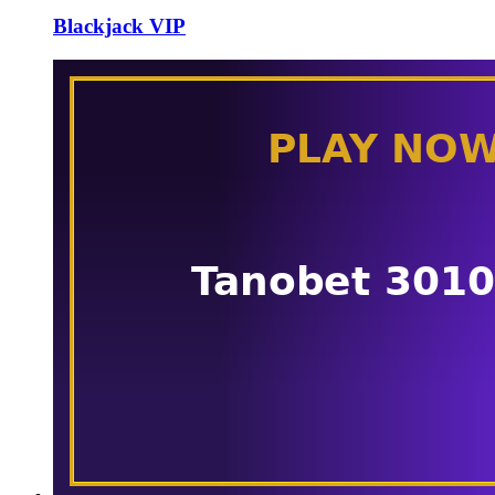
Blackjack VIP