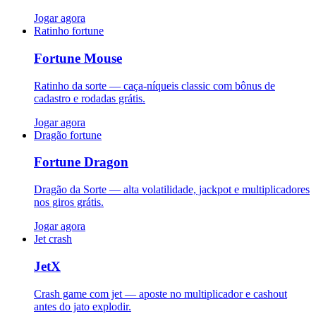
Jogar agora
Ratinho
fortune
Fortune Mouse
Ratinho da sorte — caça-níqueis classic com bônus de
cadastro e rodadas grátis.
Jogar agora
Dragão
fortune
Fortune Dragon
Dragão da Sorte — alta volatilidade, jackpot e multiplicadores
nos giros grátis.
Jogar agora
Jet
crash
JetX
Crash game com jet — aposte no multiplicador e cashout
antes do jato explodir.