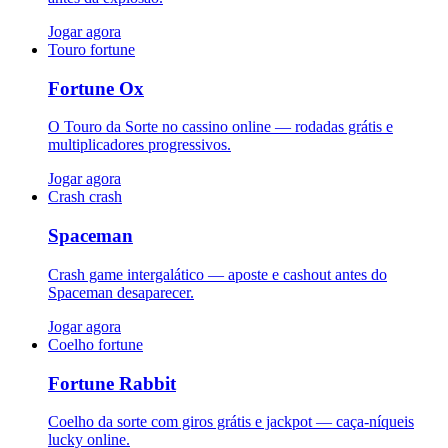
Jogar agora
Touro
fortune
Fortune Ox
O Touro da Sorte no cassino online — rodadas grátis e
multiplicadores progressivos.
Jogar agora
Crash
crash
Spaceman
Crash game intergalático — aposte e cashout antes do
Spaceman desaparecer.
Jogar agora
Coelho
fortune
Fortune Rabbit
Coelho da sorte com giros grátis e jackpot — caça-níqueis
lucky online.