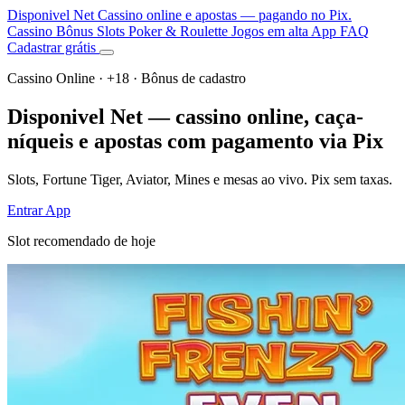
Disponivel Net
Cassino online e apostas — pagando no Pix.
Cassino
Bônus
Slots
Poker & Roulette
Jogos em alta
App
FAQ
Cadastrar grátis
Cassino Online · +18 · Bônus de cadastro
Disponivel Net — cassino online, caça-
níqueis e apostas com pagamento via Pix
Slots, Fortune Tiger, Aviator, Mines e mesas ao vivo. Pix sem taxas.
Entrar
App
Slot recomendado de hoje