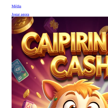
Média
Jogar agora