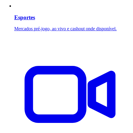
Esportes
Mercados pré-jogo, ao vivo e cashout onde disponível.