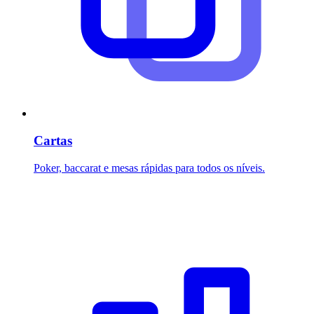
Cartas
Poker, baccarat e mesas rápidas para todos os níveis.