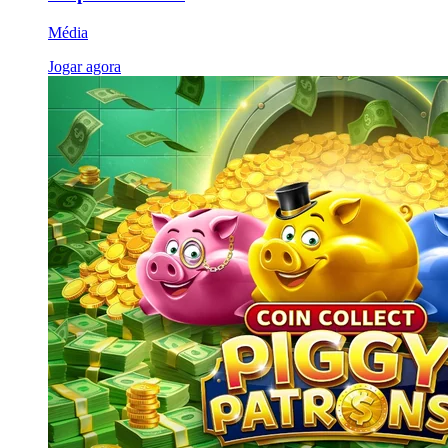
Média
Jogar agora