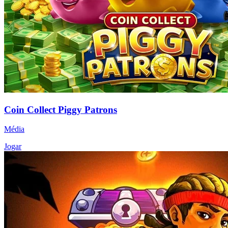
Coin Collect Piggy Patrons
Média
Jogar