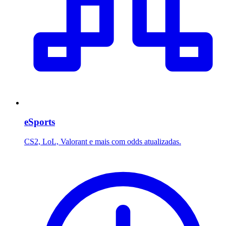
eSports
CS2, LoL, Valorant e mais com odds atualizadas.