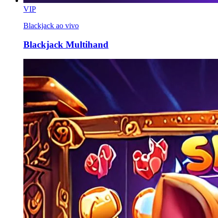
VIP
Blackjack ao vivo
Blackjack Multihand