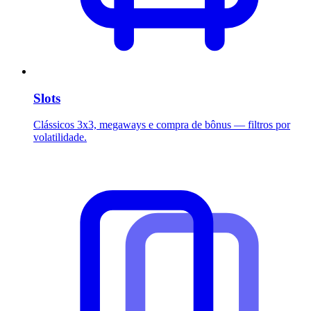
Slots
Clássicos 3x3, megaways e compra de bônus — filtros por
volatilidade.